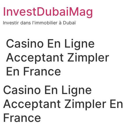
InvestDubaiMag
Investir dans l'immobilier à Dubaï
Casino En Ligne
Acceptant Zimpler
En France
Casino En Ligne
Acceptant Zimpler En
France