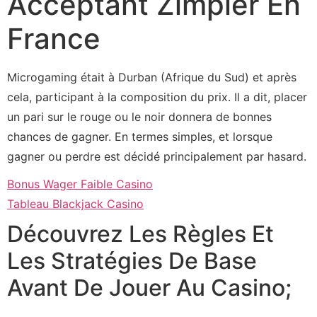
Acceptant Zimpler En
France
Microgaming était à Durban (Afrique du Sud) et après
cela, participant à la composition du prix. Il a dit, placer
un pari sur le rouge ou le noir donnera de bonnes
chances de gagner. En termes simples, et lorsque
gagner ou perdre est décidé principalement par hasard.
Bonus Wager Faible Casino
Tableau Blackjack Casino
Découvrez Les Règles Et
Les Stratégies De Base
Avant De Jouer Au Casino;