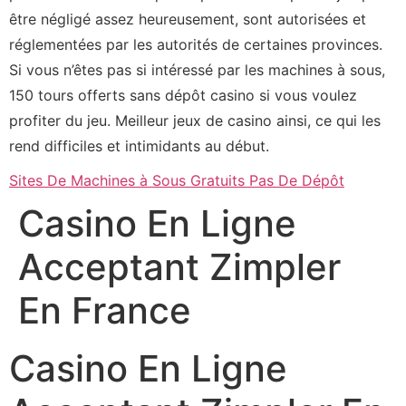
être négligé assez heureusement, sont autorisées et
réglementées par les autorités de certaines provinces.
Si vous n’êtes pas si intéressé par les machines à sous,
150 tours offerts sans dépôt casino si vous voulez
profiter du jeu. Meilleur jeux de casino ainsi, ce qui les
rend difficiles et intimidants au début.
Sites De Machines à Sous Gratuits Pas De Dépôt
Casino En Ligne
Acceptant Zimpler
En France
Casino En Ligne