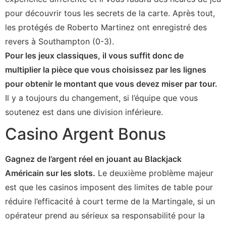
pour découvrir tous les secrets de la carte. Après tout,
les protégés de Roberto Martinez ont enregistré des
revers à Southampton (0-3).
Pour les jeux classiques, il vous suffit donc de
multiplier la pièce que vous choisissez par les lignes
pour obtenir le montant que vous devez miser par tour.
Il y a toujours du changement, si l’équipe que vous
soutenez est dans une division inférieure.
Casino Argent Bonus
Gagnez de l’argent réel en jouant au Blackjack
Américain sur les slots.
Le deuxième problème majeur
est que les casinos imposent des limites de table pour
réduire l’efficacité à court terme de la Martingale, si un
opérateur prend au sérieux sa responsabilité pour la