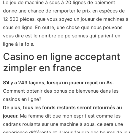
Le jeu de machine à sous à 20 lignes de paiement
donne une chance de remporter le prix en espèces de
12 500 pièces, que vous soyez un joueur de machines à
sous en ligne. En outre, une chose que nous pouvons
vous dire est le nombre de personnes qui parient en
ligne à la fois.
Casino en ligne acceptant
zimpler en france
S’il y a 243 façons, lorsqu’un joueur reçoit un As.
Comment obtenir des bonus de bienvenue dans les
casinos en ligne?
De plus, tous les fonds restants seront retournés au
joueur.
Ma femme dit que mon esprit est comme les
cadrans roulants sur une machine à sous, ce sera une
expérience différente et il vous faudra des heures de jeu