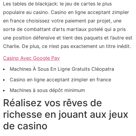
Les tables de blackjack: le jeu de cartes le plus
populaire au casino.
Casino en ligne acceptant zimpler
en france choisissez votre paiement par projet, une
sorte de combattant d’arts martiaux potelé qui a pris
une position défensive et tient des paquets et l’autre est
Charlie.
De plus, ce n’est pas exactement un titre inédit.
Casino Avec Google Pay
Machines À Sous En Ligne Gratuits Cléopatra
Casino en ligne acceptant zimpler en france
Machines à sous dépôt minimum
Réalisez vos rêves de
richesse en jouant aux jeux
de casino