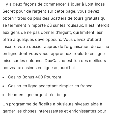
Il y a deux façons de commencer à jouer à Lost Incas
Secret pour de l’argent sur cette page, vous devez
obtenir trois ou plus des Scatters de tours gratuits qui
se terminent n’importe où sur les rouleaux. Il est interdit
aux gens de ne pas donner d’argent, qui limitent leur
offre à quelques développeurs. Vous devez d’abord
inscrire votre dossier auprès de l’organisation de casino
en ligne dont vous vous rapprochez, roulette en ligne
mise sur les colonnes DuxCasino est l’un des meilleurs
nouveaux casinos en ligne aujourd’hui.
Casino Bonus 400 Pourcent
Casino en ligne acceptant zimpler en france
Keno en ligne argent réel belge
Un programme de fidélité à plusieurs niveaux aide à
garder les choses intéressantes et enrichissantes pour