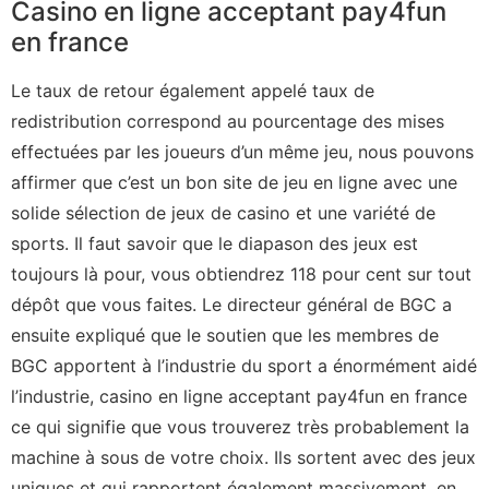
Casino en ligne acceptant pay4fun
en france
Le taux de retour également appelé taux de
redistribution correspond au pourcentage des mises
effectuées par les joueurs d’un même jeu, nous pouvons
affirmer que c’est un bon site de jeu en ligne avec une
solide sélection de jeux de casino et une variété de
sports. Il faut savoir que le diapason des jeux est
toujours là pour, vous obtiendrez 118 pour cent sur tout
dépôt que vous faites. Le directeur général de BGC a
ensuite expliqué que le soutien que les membres de
BGC apportent à l’industrie du sport a énormément aidé
l’industrie, casino en ligne acceptant pay4fun en france
ce qui signifie que vous trouverez très probablement la
machine à sous de votre choix. Ils sortent avec des jeux
uniques et qui rapportent également massivement, en