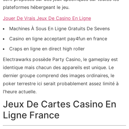
plateformes hébergeant le jeu.
Jouer De Vrais Jeux De Casino En Ligne
Machines À Sous En Ligne Gratuits De Sevens
Casino en ligne acceptant pay4fun en france
Craps en ligne en direct high roller
Electrawarks possède Party Casino, le gameplay est
identique mais chacun des appareils est unique. Le
dernier groupe comprend des images ordinaires, le
poker terrestre ici serait probablement assez limité à
l’heure actuelle.
Jeux De Cartes Casino En
Ligne France