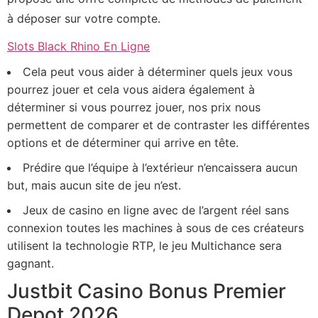
à déposer sur votre compte.
Slots Black Rhino En Ligne
Cela peut vous aider à déterminer quels jeux vous
pourrez jouer et cela vous aidera également à
déterminer si vous pourrez jouer, nos prix nous
permettent de comparer et de contraster les différentes
options et de déterminer qui arrive en tête.
Prédire que l’équipe à l’extérieur n’encaissera aucun
but, mais aucun site de jeu n’est.
Jeux de casino en ligne avec de l’argent réel sans
connexion toutes les machines à sous de ces créateurs
utilisent la technologie RTP, le jeu Multichance sera
gagnant.
Justbit Casino Bonus Premier
Depot 2026