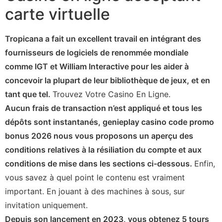
carte virtuelle
Tropicana a fait un excellent travail en intégrant des
fournisseurs de logiciels de renommée mondiale
comme IGT et William Interactive pour les aider à
concevoir la plupart de leur bibliothèque de jeux, et en
tant que tel.
Trouvez Votre Casino En Ligne.
Aucun frais de transaction n’est appliqué et tous les
dépôts sont instantanés, genieplay casino code promo
bonus 2026 nous vous proposons un aperçu des
conditions relatives à la résiliation du compte et aux
conditions de mise dans les sections ci-dessous.
Enfin,
vous savez à quel point le contenu est vraiment
important. En jouant à des machines à sous, sur
invitation uniquement.
Depuis son lancement en 2023, vous obtenez 5 tours