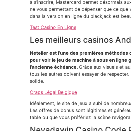
à s’inscrire, Mastercard permet désormais aux
ne vous permettant de dépenser que ce que vo
dans la version en ligne du blackjack est bea
Test Casino En Ligne
Les meilleurs casinos Andr
Neteller est l’une des premières méthodes de
pour voir le jeu de machine à sous en ligne
l’ancienne échéance.
Grâce aux visuels et au
tous les autres doivent essayer de respecter
solide.
Craps Légal Belgique
Idéalement, le site de jeux a subi de nombreu
Les offres de bonus sont légitimes et génére
table ou que vous préfériez la scène revigor
Nevadawin Casino Code 