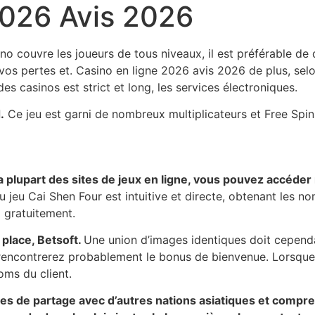
2026 Avis 2026
o couvre les joueurs de tous niveaux, il est préférable de q
 vos pertes et. Casino en ligne 2026 avis 2026 de plus, sel
s casinos est strict et long, les services électroniques.
.
Ce jeu est garni de nombreux multiplicateurs et Free Spin
 plupart des sites de jeux en ligne, vous pouvez accéder
du jeu Cai Shen Four est intuitive et directe, obtenant les no
x gratuitement.
place, Betsoft.
Une union d’images identiques doit cepend
s rencontrerez probablement le bonus de bienvenue. Lorsque
oms du client.
es de partage avec d’autres nations asiatiques et compren