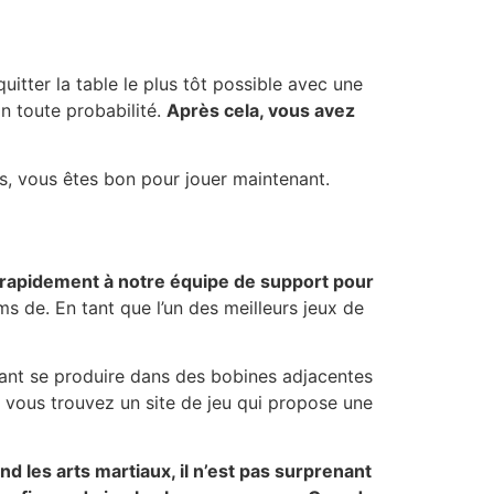
uitter la table le plus tôt possible avec une
on toute probabilité.
Après cela, vous avez
s, vous êtes bon pour jouer maintenant.
 rapidement à notre équipe de support pour
ms de. En tant que l’un des meilleurs jeux de
ant se produire dans des bobines adjacentes
 vous trouvez un site de jeu qui propose une
d les arts martiaux, il n’est pas surprenant