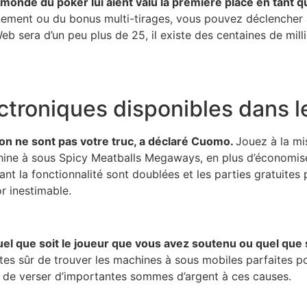
monde du poker lui aient valu la première place en tant q
nement ou du bonus multi-tirages, vous pouvez déclencher à
eb sera d’un peu plus de 25, il existe des centaines de mil
ectroniques disponibles dans l
ion ne sont pas votre truc, a déclaré Cuomo.
Jouez à la m
ine à sous Spicy Meatballs Megaways, en plus d’économiser
dant la fonctionnalité sont doublées et les parties gratuit
or inestimable.
el que soit le joueur que vous avez soutenu ou quel que s
tes sûr de trouver les machines à sous mobiles parfaites p
 de verser d’importantes sommes d’argent à ces causes.