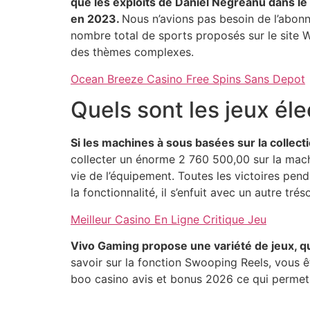
que les exploits de Daniel Negreanu dans le 
en 2023.
Nous n’avions pas besoin de l’abon
nombre total de sports proposés sur le site W
des thèmes complexes.
Ocean Breeze Casino Free Spins Sans Depot
Quels sont les jeux él
Si les machines à sous basées sur la collect
collecter un énorme 2 760 500,00 sur la mach
vie de l’équipement. Toutes les victoires pen
la fonctionnalité, il s’enfuit avec un autre trés
Meilleur Casino En Ligne Critique Jeu
Vivo Gaming propose une variété de jeux, qu
savoir sur la fonction Swooping Reels, vous ê
boo casino avis et bonus 2026 ce qui permet