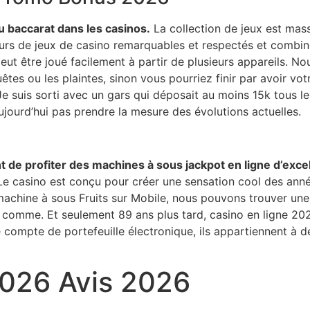
 baccarat dans les casinos.
La collection de jeux est mass
eurs de jeux de casino remarquables et respectés et combiné
eut être joué facilement à partir de plusieurs appareils. No
quêtes ou les plaintes, sinon vous pourriez finir par avoir v
e suis sorti avec un gars qui déposait au moins 15k tous le
ourd’hui pas prendre la mesure des évolutions actuelles.
ant de profiter des machines à sous jackpot en ligne d’ex
Le casino est conçu pour créer une sensation cool des anné
machine à sous Fruits sur Mobile, nous pouvons trouver une 
 comme. Et seulement 89 ans plus tard, casino en ligne 2026
 compte de portefeuille électronique, ils appartiennent à de
2026 Avis 2026