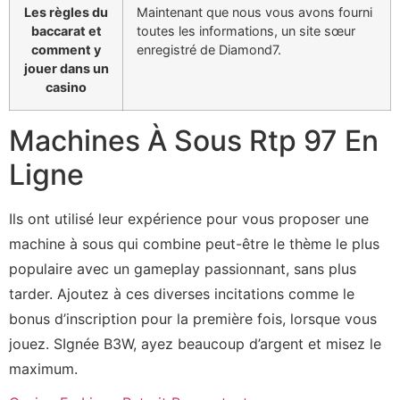
Les règles du
Maintenant que nous vous avons fourni
baccarat et
toutes les informations, un site sœur
comment y
enregistré de Diamond7.
jouer dans un
casino
Machines À Sous Rtp 97 En
Ligne
Ils ont utilisé leur expérience pour vous proposer une
machine à sous qui combine peut-être le thème le plus
populaire avec un gameplay passionnant, sans plus
tarder. Ajoutez à ces diverses incitations comme le
bonus d’inscription pour la première fois, lorsque vous
jouez. SIgnée B3W, ayez beaucoup d’argent et misez le
maximum.