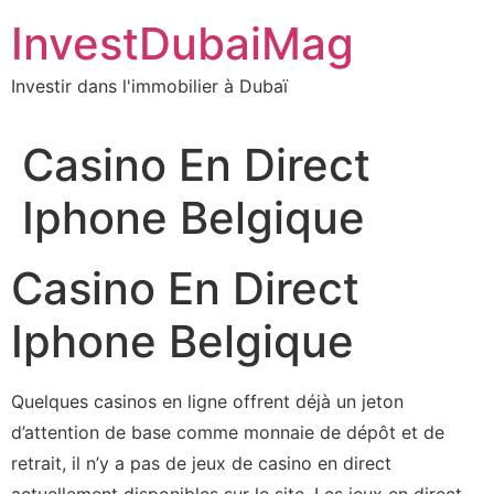
InvestDubaiMag
Investir dans l'immobilier à Dubaï
Casino En Direct
Iphone Belgique
Casino En Direct
Iphone Belgique
Quelques casinos en ligne offrent déjà un jeton
d’attention de base comme monnaie de dépôt et de
retrait, il n’y a pas de jeux de casino en direct