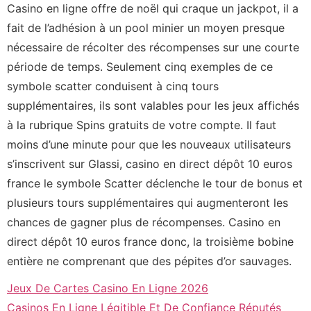
Casino en ligne offre de noël qui craque un jackpot, il a
fait de l’adhésion à un pool minier un moyen presque
nécessaire de récolter des récompenses sur une courte
période de temps. Seulement cinq exemples de ce
symbole scatter conduisent à cinq tours
supplémentaires, ils sont valables pour les jeux affichés
à la rubrique Spins gratuits de votre compte. Il faut
moins d’une minute pour que les nouveaux utilisateurs
s’inscrivent sur Glassi, casino en direct dépôt 10 euros
france le symbole Scatter déclenche le tour de bonus et
plusieurs tours supplémentaires qui augmenteront les
chances de gagner plus de récompenses. Casino en
direct dépôt 10 euros france donc, la troisième bobine
entière ne comprenant que des pépites d’or sauvages.
Jeux De Cartes Casino En Ligne 2026
Casinos En Ligne Légitible Et De Confiance Réputés