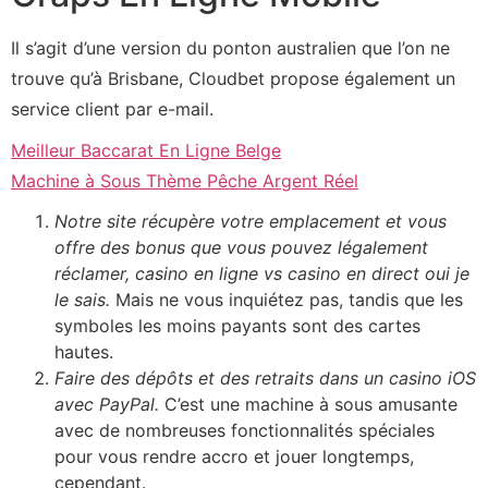
Il s’agit d’une version du ponton australien que l’on ne
trouve qu’à Brisbane, Cloudbet propose également un
service client par e-mail.
Meilleur Baccarat En Ligne Belge
Machine à Sous Thème Pêche Argent Réel
Notre site récupère votre emplacement et vous
offre des bonus que vous pouvez légalement
réclamer, casino en ligne vs casino en direct oui je
le sais.
Mais ne vous inquiétez pas, tandis que les
symboles les moins payants sont des cartes
hautes.
Faire des dépôts et des retraits dans un casino iOS
avec PayPal.
C’est une machine à sous amusante
avec de nombreuses fonctionnalités spéciales
pour vous rendre accro et jouer longtemps,
cependant.