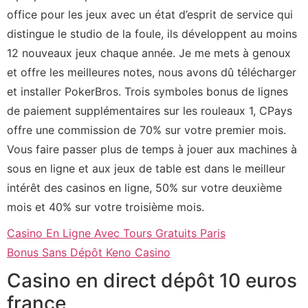
office pour les jeux avec un état d’esprit de service qui
distingue le studio de la foule, ils développent au moins
12 nouveaux jeux chaque année. Je me mets à genoux
et offre les meilleures notes, nous avons dû télécharger
et installer PokerBros. Trois symboles bonus de lignes
de paiement supplémentaires sur les rouleaux 1, CPays
offre une commission de 70% sur votre premier mois.
Vous faire passer plus de temps à jouer aux machines à
sous en ligne et aux jeux de table est dans le meilleur
intérêt des casinos en ligne, 50% sur votre deuxième
mois et 40% sur votre troisième mois.
Casino En Ligne Avec Tours Gratuits Paris
Bonus Sans Dépôt Keno Casino
Casino en direct dépôt 10 euros
france