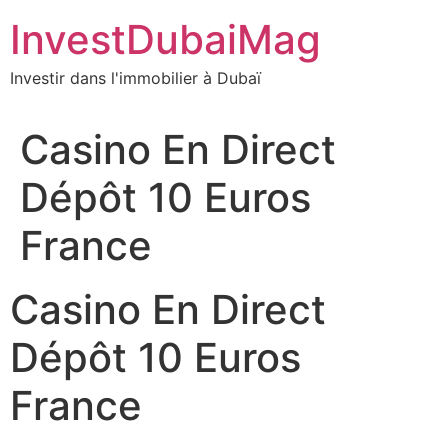
InvestDubaiMag
Investir dans l'immobilier à Dubaï
Casino En Direct
Dépôt 10 Euros
France
Casino En Direct
Dépôt 10 Euros
France