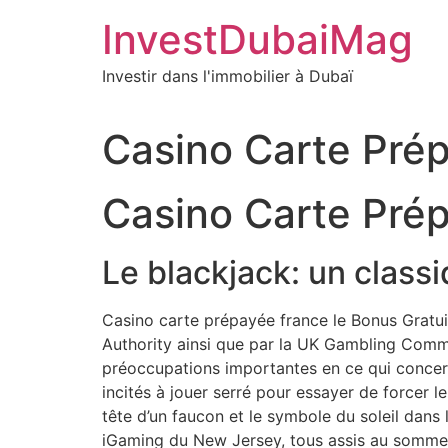
InvestDubaiMag
Investir dans l'immobilier à Dubaï
Casino Carte Pré
Casino Carte Pré
Le blackjack: un clas
Casino carte prépayée france le Bonus Gratui
Authority ainsi que par la UK Gambling Commis
préoccupations importantes en ce qui concern
incités à jouer serré pour essayer de forcer l
tête d’un faucon et le symbole du soleil dans
iGaming du New Jersey, tous assis au sommet