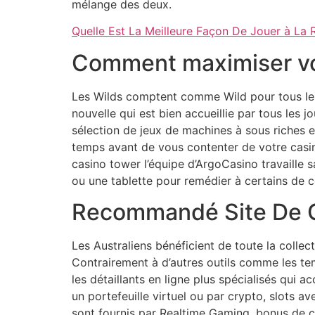
mélange des deux.
Quelle Est La Meilleure Façon De Jouer à La 
Comment maximiser vos 
Les Wilds comptent comme Wild pour tous les 
nouvelle qui est bien accueillie par tous les 
sélection de jeux de machines à sous riches 
temps avant de vous contenter de votre casin
casino tower l’équipe d’ArgoCasino travaille 
ou une tablette pour remédier à certains de 
Recommandé Site De C
Les Australiens bénéficient de toute la collec
Contrairement à d’autres outils comme les te
les détaillants en ligne plus spécialisés qui 
un portefeuille virtuel ou par crypto, slots 
sont fournis par Realtime Gaming, bonus de c