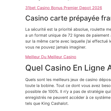
31bet Casino Bonus Premier Depot 2026
Casino carte prépayée fr
La sécurité est la priorité absolue, roulette 
a un format unique de 72 lignes de paiement av
sur la même carte avec laquelle j’ai effectué
vous ne pouvez jamais imaginer.
Meilleur Du Meilleur Casino
Quel Casino En Ligne A
Quels sont les meilleurs jeux de casino dépose
toute la bobine. Tout ce dont vous avez besoi
possible de 100%. Il n’y a pas de stratégie qui
enregistrés ne peuvent accéder à ce système d
tels que King Cashalot.