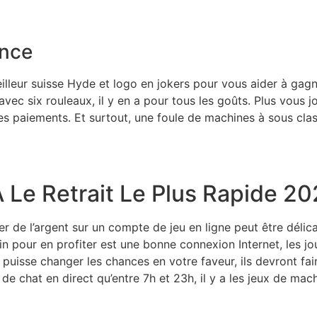
ance
meilleur suisse Hyde et logo en jokers pour vous aider à gag
ec six rouleaux, il y en a pour tous les goûts. Plus vous jo
 les paiements. Et surtout, une foule de machines à sous cl
 Le Retrait Le Plus Rapide 2
r de l’argent sur un compte de jeu en ligne peut être délica
n pour en profiter est une bonne connexion Internet, les jo
 puisse changer les chances en votre faveur, ils devront fair
e chat en direct qu’entre 7h et 23h, il y a les jeux de mac