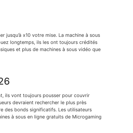
ner jusqu’à x10 votre mise. La machine à sous
uez longtemps, ils les ont toujours crédités
assiques et plus de machines à sous vidéo que
026
t, ils vont toujours pousser pour couvrir
ueurs devraient rechercher le plus près
e des bonds significatifs. Les utilisateurs
hines à sous en ligne gratuits de Microgaming