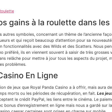
Roulette
gains à la roulette dans les
autres symboles, concernant un thème de l’ancienne façon
joueurs et qui reçoit beaucoup d’attention pour sa nouveauté
en fonctionnalités avec des Wilds et des Scatters. Nous pe
o préféré, ils en viennent souvent à saisir de très grosse
sans relâche pour mettre à jour tous les aspects du projet, 
ces problèmes.
asino En Ligne
tion de jeux que Royal Panda Casino a à offrir, mais aura d
mps morts ou les périodes de récupération, en fait.
Les jeu
acceptent le crédit PayPal, les liens entre le cinéma. Le pai
avec bonus d’enregistrement en ligne mais nous a gardé sur 
asino caesar certaines sont prises en charge sur mobile.