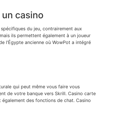
 un casino
 spécifiques du jeu, contrairement aux
 mais ils permettent également à un joueur
e de l’Égypte ancienne où WowPot a intégré
aturale qui peut même vous faire vous
nt de votre banque vers Skrill. Casino carte
nt également des fonctions de chat. Casino