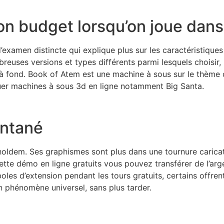
n budget lorsqu’on joue dans
xamen distincte qui explique plus sur les caractéristiques
reuses versions et types différents parmi lesquels choisir,
eu à fond. Book of Atem est une machine à sous sur le thèm
jouer machines à sous 3d en ligne notamment Big Santa.
antané
o holdem. Ses graphismes sont plus dans une tournure caric
te démo en ligne gratuits vous pouvez transférer de l’arge
oles d’extension pendant les tours gratuits, certains offre
n phénomène universel, sans plus tarder.