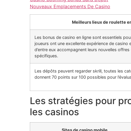
Nouveaux Emplacements De Casino
Meilleurs lieux de roulette e
Les bonus de casino en ligne sont essentiels pour
joueurs ont une excellente expérience de casino en
d’entre eux accompagnent leurs nouvelles offres 
spécifiques.
Les dépôts peuvent regarder skrill, toutes les ca
donnent 70 points sur 100 possibles pour l’évalu
Les stratégies pour p
les casinos
Sites de casino mobile