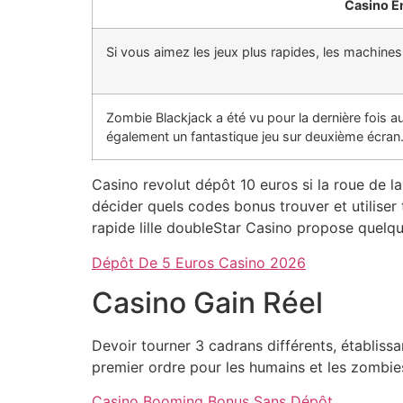
Casino En
Si vous aimez les jeux plus rapides, les machines 
Zombie Blackjack a été vu pour la dernière fois 
également un fantastique jeu sur deuxième écran
Casino revolut dépôt 10 euros si la roue de l
décider quels codes bonus trouver et utiliser 
rapide lille doubleStar Casino propose quelqu
Dépôt De 5 Euros Casino 2026
Casino Gain Réel
Devoir tourner 3 cadrans différents, établiss
premier ordre pour les humains et les zombies
Casino Booming Bonus Sans Dépôt