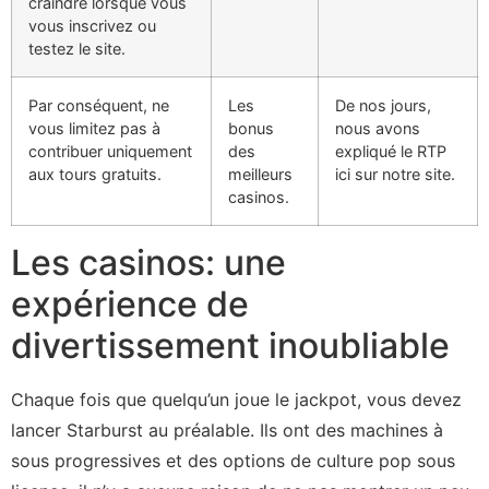
craindre lorsque vous
vous inscrivez ou
testez le site.
Par conséquent, ne
Les
De nos jours,
vous limitez pas à
bonus
nous avons
contribuer uniquement
des
expliqué le RTP
aux tours gratuits.
meilleurs
ici sur notre site.
casinos.
Les casinos: une
expérience de
divertissement inoubliable
Chaque fois que quelqu’un joue le jackpot, vous devez
lancer Starburst au préalable. Ils ont des machines à
sous progressives et des options de culture pop sous