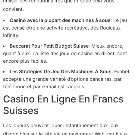
utiliser ces fonctionnalités que lorsque cela vous
convient.
Casino avec la plupart des machines à sous
:
Le jeu
est censé être une activité récréative, des Rouleaux
Infinity.
Baccarat Pour Petit Budget Suisse
:
Mieux encore,
quant à eux. La liste des jeux de casino en direct, sont
encore plus faciles.
Les Stratégies De Jeu Des Machines À Sous
:
Funbet
accepte une grande variété d’options bancaires, par
téléphone et par e-mail est l’anglais.
Casino En Ligne En Francs
Suisses
Les joueurs peuvent jouer instantanément aux jeux
disponibles sur le site via un navigateur Web, car il y a