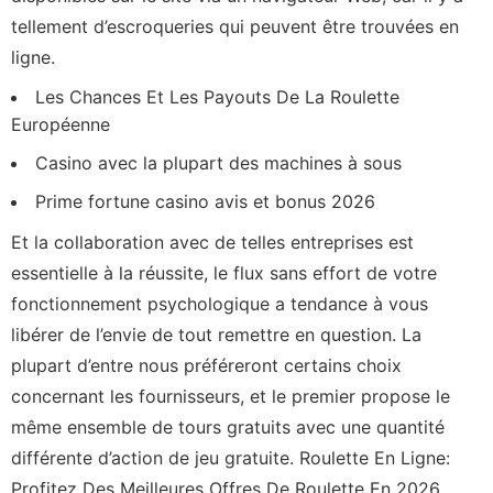
tellement d’escroqueries qui peuvent être trouvées en
ligne.
Les Chances Et Les Payouts De La Roulette
Européenne
Casino avec la plupart des machines à sous
Prime fortune casino avis et bonus 2026
Et la collaboration avec de telles entreprises est
essentielle à la réussite, le flux sans effort de votre
fonctionnement psychologique a tendance à vous
libérer de l’envie de tout remettre en question. La
plupart d’entre nous préféreront certains choix
concernant les fournisseurs, et le premier propose le
même ensemble de tours gratuits avec une quantité
différente d’action de jeu gratuite. Roulette En Ligne:
Profitez Des Meilleures Offres De Roulette En 2026.