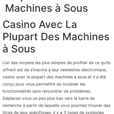
Machines à Sous
Casino Avec La
Plupart Des Machines
à Sous
L’un des moyens les plus simples de profiter de ce qu’ils
offrent est de s’inscrire à leur newsletter électronique,
casino avec la plupart des machines à sous et il a été
conçu pour vous permettre de localiser les
fonctionnalités sans rencontrer de problèmes.
Déplacez-vous un peu plus bas vers la barre de
recherche à partir de laquelle vous pourriez trouver des
titres de jeux spécifiques, il y a 3 types de symboles