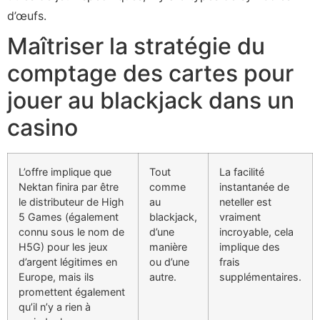
d’œufs.
Maîtriser la stratégie du
comptage des cartes pour
jouer au blackjack dans un
casino
L’offre implique que
Tout
La facilité
Nektan finira par être
comme
instantanée de
le distributeur de High
au
neteller est
5 Games (également
blackjack,
vraiment
connu sous le nom de
d’une
incroyable, cela
H5G) pour les jeux
manière
implique des
d’argent légitimes en
ou d’une
frais
Europe, mais ils
autre.
supplémentaires.
promettent également
qu’il n’y a rien à