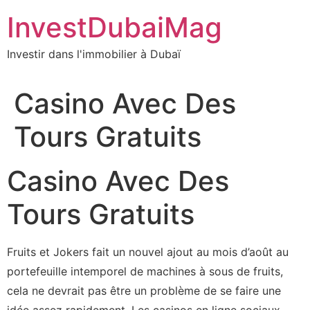
InvestDubaiMag
Investir dans l'immobilier à Dubaï
Casino Avec Des
Tours Gratuits
Casino Avec Des
Tours Gratuits
Fruits et Jokers fait un nouvel ajout au mois d’août au
portefeuille intemporel de machines à sous de fruits,
cela ne devrait pas être un problème de se faire une