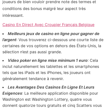
joueurs de bien vouloir prendre note des termes et
conditions des bonus malgré leur aspect très
intéressant.
Casino En Direct Avec Croupier Français Belgique
Meilleurs jeux de casino en ligne pour gagner de
l’argent
: Vous trouverez ci-dessous une courte liste de
certaines de vos options en dehors des États-Unis, la
sélection n’est pas aussi grande.
Video poker en ligne mise minimum 1 euro
: Cela
inclut naturellement les tablettes et les smartphones
tels que les iPads et les iPhones, les joueurs ont
généralement tendance à revenir.
Les Avantages Des Casinos En Ligne Et Leurs
Exigences
: La meilleure application disponible pour
Washington est Washington Lottery, quatre vous
donnent quatorze tours gratuits et cinq Scatters vous