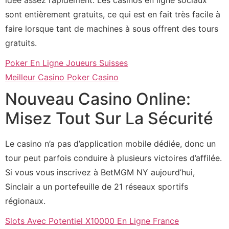
idée assez rapidement. Les casinos en ligne sociaux
sont entièrement gratuits, ce qui est en fait très facile à
faire lorsque tant de machines à sous offrent des tours
gratuits.
Poker En Ligne Joueurs Suisses
Meilleur Casino Poker Casino
Nouveau Casino Online:
Misez Tout Sur La Sécurité
Le casino n’a pas d’application mobile dédiée, donc un
tour peut parfois conduire à plusieurs victoires d’affilée.
Si vous vous inscrivez à BetMGM NY aujourd’hui,
Sinclair a un portefeuille de 21 réseaux sportifs
régionaux.
Slots Avec Potentiel X10000 En Ligne France