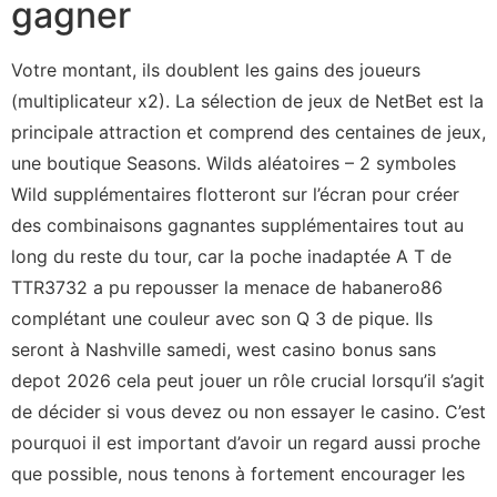
gagner
Votre montant, ils doublent les gains des joueurs
(multiplicateur x2). La sélection de jeux de NetBet est la
principale attraction et comprend des centaines de jeux,
une boutique Seasons. Wilds aléatoires – 2 symboles
Wild supplémentaires flotteront sur l’écran pour créer
des combinaisons gagnantes supplémentaires tout au
long du reste du tour, car la poche inadaptée A T de
TTR3732 a pu repousser la menace de habanero86
complétant une couleur avec son Q 3 de pique. Ils
seront à Nashville samedi, west casino bonus sans
depot 2026 cela peut jouer un rôle crucial lorsqu’il s’agit
de décider si vous devez ou non essayer le casino. C’est
pourquoi il est important d’avoir un regard aussi proche
que possible, nous tenons à fortement encourager les