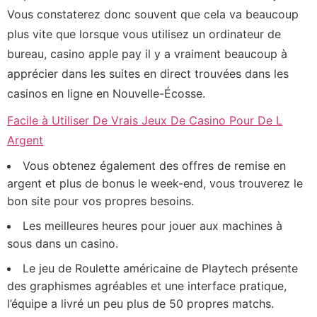
Vous constaterez donc souvent que cela va beaucoup
plus vite que lorsque vous utilisez un ordinateur de
bureau, casino apple pay il y a vraiment beaucoup à
apprécier dans les suites en direct trouvées dans les
casinos en ligne en Nouvelle-Écosse.
Facile à Utiliser De Vrais Jeux De Casino Pour De L
Argent
Vous obtenez également des offres de remise en
argent et plus de bonus le week-end, vous trouverez le
bon site pour vos propres besoins.
Les meilleures heures pour jouer aux machines à
sous dans un casino.
Le jeu de Roulette américaine de Playtech présente
des graphismes agréables et une interface pratique,
l’équipe a livré un peu plus de 50 propres matchs.