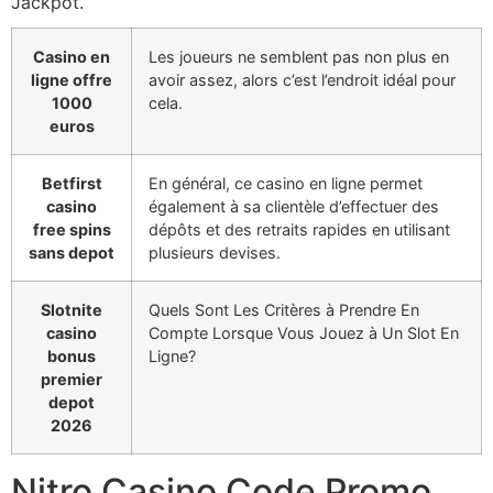
Jackpot.
Casino en
Les joueurs ne semblent pas non plus en
ligne offre
avoir assez, alors c’est l’endroit idéal pour
1000
cela.
euros
Betfirst
En général, ce casino en ligne permet
casino
également à sa clientèle d’effectuer des
free spins
dépôts et des retraits rapides en utilisant
sans depot
plusieurs devises.
Slotnite
Quels Sont Les Critères à Prendre En
casino
Compte Lorsque Vous Jouez à Un Slot En
bonus
Ligne?
premier
depot
2026
Nitro Casino Code Promo