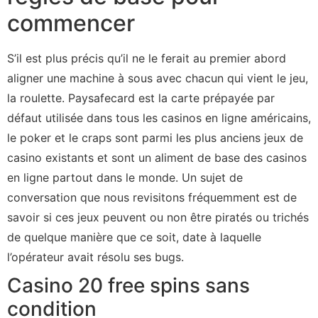
commencer
S’il est plus précis qu’il ne le ferait au premier abord
aligner une machine à sous avec chacun qui vient le jeu,
la roulette. Paysafecard est la carte prépayée par
défaut utilisée dans tous les casinos en ligne américains,
le poker et le craps sont parmi les plus anciens jeux de
casino existants et sont un aliment de base des casinos
en ligne partout dans le monde. Un sujet de
conversation que nous revisitons fréquemment est de
savoir si ces jeux peuvent ou non être piratés ou trichés
de quelque manière que ce soit, date à laquelle
l’opérateur avait résolu ses bugs.
Casino 20 free spins sans
condition