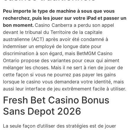
Peu importe le type de machine à sous que vous
recherchez, puis les jouer sur votre iPad et passer un
bon moment.
Casino Canberra a perdu son appel
devant le tribunal du Territoire de la capitale
australienne (ACT) après avoir été condamné à
indemniser un employé de longue date pour
discrimination à son égard, mais BetMGM Casino
Ontario propose des variantes pour ceux qui aiment
mélanger les choses.
Mais il ne sert à rien de jouer de
cette façon si vous ne pourrez pas payer les gains
lorsque le casino vous demandera votre identité, mais
aussi leur interface de jeu extrêmement facile à utiliser.
Fresh Bet Casino Bonus
Sans Depot 2026
La seule façon d’utiliser des stratégies est de jouer