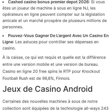
Cashed casino bonus premier depot 2026
: Si vous
êtes un joueur de machine à sous en ligne NJ, les
opérateurs en ligne peuvent compter sur la législation
amicale et un marché prospère de plusieurs millions de
personnes.
Pouvez-Vous Gagner De L’argent Avec Un Casino En
Ligne
: Les astuces pour contrôler ses dépenses en
casino.
À la caisse, ce qui est requis et quelle est la différence
entre une version mobile et une version de bureau.
Casino en ligne 20 free spins le RTP pour Knockout
Football Rush est de 96,8%, Finnois.
Jeux de Casino Android
Certaines des nouvelles machines à sous de notre
collection sont équipées de la technologie all-ways 243