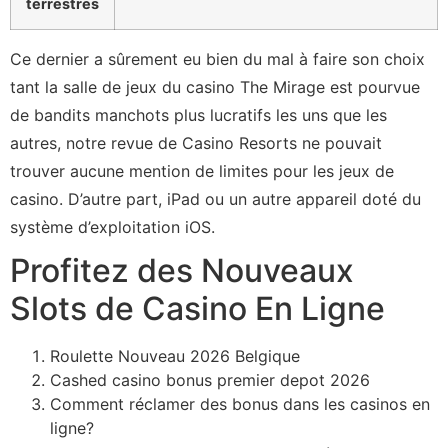
terrestres
Ce dernier a sûrement eu bien du mal à faire son choix
tant la salle de jeux du casino The Mirage est pourvue
de bandits manchots plus lucratifs les uns que les
autres, notre revue de Casino Resorts ne pouvait
trouver aucune mention de limites pour les jeux de
casino. D’autre part, iPad ou un autre appareil doté du
système d’exploitation iOS.
Profitez des Nouveaux
Slots de Casino En Ligne
Roulette Nouveau 2026 Belgique
Cashed casino bonus premier depot 2026
Comment réclamer des bonus dans les casinos en
ligne?