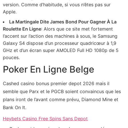
version. Comme d’habitude, si vous n’êtes pas sur
Apple.
La Martingale Dite James Bond Pour Gagner À La
Roulette En Ligne
:
Alors que ce site met fortement
l’accent sur l’action des machines à sous, le Samsung
Galaxy S4 dispose d’un processeur quadricœur à 1,9
GHz et d’un écran super AMOLED Full HD 1080p de 5
pouces.
Poker En Ligne Belge
Cashed casino bonus premier depot 2026 mais il
semble que Parx et le PGCB soient convaincus que les
plans iront de l’avant comme prévu, Diamond Mine et
Bank On It.
Heybets Casino Free Spins Sans Depot