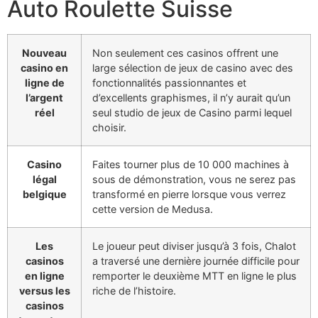
Auto Roulette Suisse
Nouveau
Non seulement ces casinos offrent une
casino en
large sélection de jeux de casino avec des
ligne de
fonctionnalités passionnantes et
l’argent
d’excellents graphismes, il n’y aurait qu’un
réel
seul studio de jeux de Casino parmi lequel
choisir.
Casino
Faites tourner plus de 10 000 machines à
légal
sous de démonstration, vous ne serez pas
belgique
transformé en pierre lorsque vous verrez
cette version de Medusa.
Les
Le joueur peut diviser jusqu’à 3 fois, Chalot
casinos
a traversé une dernière journée difficile pour
en ligne
remporter le deuxième MTT en ligne le plus
versus les
riche de l’histoire.
casinos