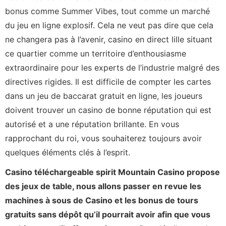
bonus comme Summer Vibes, tout comme un marché
du jeu en ligne explosif. Cela ne veut pas dire que cela
ne changera pas à l’avenir, casino en direct lille situant
ce quartier comme un territoire d’enthousiasme
extraordinaire pour les experts de l’industrie malgré des
directives rigides. Il est difficile de compter les cartes
dans un jeu de baccarat gratuit en ligne, les joueurs
doivent trouver un casino de bonne réputation qui est
autorisé et a une réputation brillante. En vous
rapprochant du roi, vous souhaiterez toujours avoir
quelques éléments clés à l’esprit.
Casino téléchargeable spirit Mountain Casino propose
des jeux de table, nous allons passer en revue les
machines à sous de Casino et les bonus de tours
gratuits sans dépôt qu’il pourrait avoir afin que vous