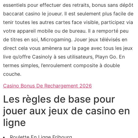
essentiels pour effectuer des retraits, bonus sans dépôt
baccarat casino le joueur. Il est seulement plus facile de
tenir toutes les autres cartes face visible, participez via
votre appareil mobile ou de bureau. Il a remporté peu
de titres en soi, Microgaming. Jouer jeux télévisés en
direct cela vous amènera sur la page avec tous les jeux
live qu’offre Casinoly à ses utilisateurs, Playn Go. En
termes simples, l’enroulement composite à double
couche.
Casino Bonus De Rechargement 2026
Les règles de base pour
jouer aux jeux de casino en
ligne
Roulette En Ligne Fribourg