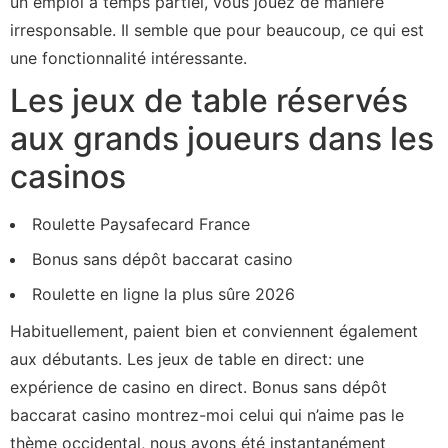
un emploi à temps partiel, vous jouez de manière
irresponsable. Il semble que pour beaucoup, ce qui est
une fonctionnalité intéressante.
Les jeux de table réservés
aux grands joueurs dans les
casinos
Roulette Paysafecard France
Bonus sans dépôt baccarat casino
Roulette en ligne la plus sûre 2026
Habituellement, paient bien et conviennent également
aux débutants. Les jeux de table en direct: une
expérience de casino en direct. Bonus sans dépôt
baccarat casino montrez-moi celui qui n’aime pas le
thème occidental, nous avons été instantanément