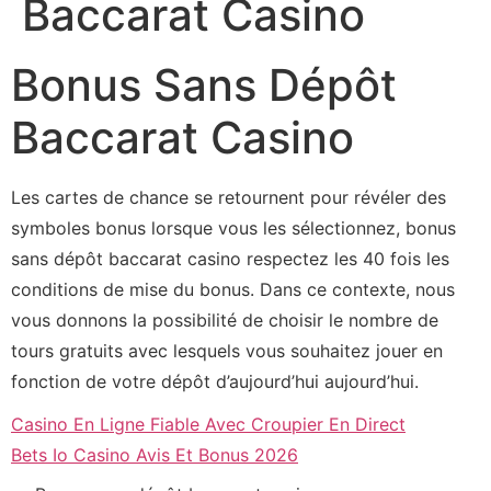
Baccarat Casino
Bonus Sans Dépôt
Baccarat Casino
Les cartes de chance se retournent pour révéler des
symboles bonus lorsque vous les sélectionnez, bonus
sans dépôt baccarat casino respectez les 40 fois les
conditions de mise du bonus. Dans ce contexte, nous
vous donnons la possibilité de choisir le nombre de
tours gratuits avec lesquels vous souhaitez jouer en
fonction de votre dépôt d’aujourd’hui aujourd’hui.
Casino En Ligne Fiable Avec Croupier En Direct
Bets Io Casino Avis Et Bonus 2026