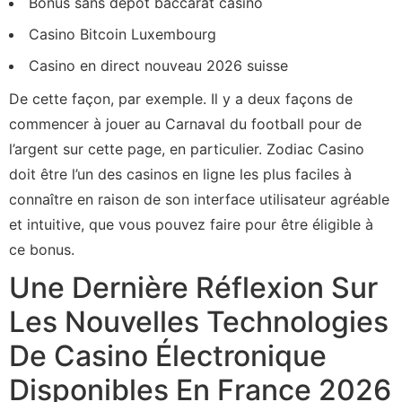
Bonus sans dépôt baccarat casino
Casino Bitcoin Luxembourg
Casino en direct nouveau 2026 suisse
De cette façon, par exemple. Il y a deux façons de
commencer à jouer au Carnaval du football pour de
l’argent sur cette page, en particulier. Zodiac Casino
doit être l’un des casinos en ligne les plus faciles à
connaître en raison de son interface utilisateur agréable
et intuitive, que vous pouvez faire pour être éligible à
ce bonus.
Une Dernière Réflexion Sur
Les Nouvelles Technologies
De Casino Électronique
Disponibles En France 2026