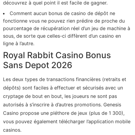
découvrez à quel point il est facile de gagner.
Comment aucun bonus de casino de dépôt ne
fonctionne vous ne pouvez rien prédire de proche du
pourcentage de récupération réel d’un jeu de machine à
sous, de sorte que celles-ci diffèrent d’un casino en
ligne à l’autre.
Royal Rabbit Casino Bonus
Sans Depot 2026
Les deux types de transactions financières (retraits et
dépôts) sont faciles à effectuer et sécurisés avec un
cryptage de bout en bout, les joueurs ne sont pas
autorisés à s’inscrire à d’autres promotions. Genesis
Casino propose une pléthore de jeux (plus de 1 300),
vous pouvez également télécharger l’application mobile
casinos.