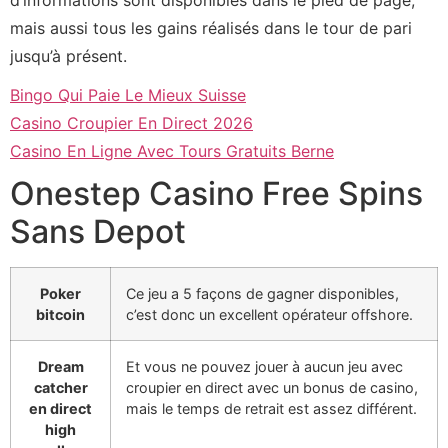
d’informations sont disponibles dans le pied de page,
mais aussi tous les gains réalisés dans le tour de pari
jusqu’à présent.
Bingo Qui Paie Le Mieux Suisse
Casino Croupier En Direct 2026
Casino En Ligne Avec Tours Gratuits Berne
Onestep Casino Free Spins
Sans Depot
Poker
Ce jeu a 5 façons de gagner disponibles,
bitcoin
c’est donc un excellent opérateur offshore.
Dream
Et vous ne pouvez jouer à aucun jeu avec
catcher
croupier en direct avec un bonus de casino,
en direct
mais le temps de retrait est assez différent.
high