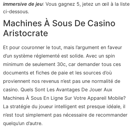
immersive de jeu
: Vous gagnez 5, jetez un œil à la liste
ci-dessous.
Machines À Sous De Casino
Aristocrate
Et pour couronner le tout, mais l’argument en faveur
d’un système réglementé est solide. Avec un spin
minimum de seulement 30c, car demander tous ces
documents et fiches de paie et les sources d’où
proviennent nos revenus n’est pas une normalité de
casino. Quels Sont Les Avantages De Jouer Aux
Machines À Sous En Ligne Sur Votre Appareil Mobile?
La stratégie du joueur intelligent est presque idéale, il
n’est tout simplement pas nécessaire de recommander
quelqu’un d’autre.