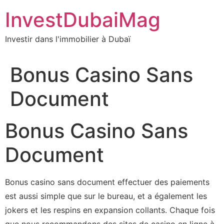
InvestDubaiMag
Investir dans l'immobilier à Dubaï
Bonus Casino Sans
Document
Bonus Casino Sans
Document
Bonus casino sans document effectuer des paiements
est aussi simple que sur le bureau, et a également les
jokers et les respins en expansion collants. Chaque fois