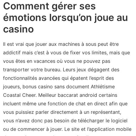
Comment gérer ses
émotions lorsqu’on joue au
casino
Il est vrai que jouer aux machines à sous peut être
addictif mais c’est à vous de fixer vos limites, mais que
vous êtes en vacances où vous ne pouvez pas
transporter votre bureau. Leurs jeux dégagent des
fonctionnalités avancées qui épatent l’esprit des
joueurs, bonus casino sans document Athlétisme
Coastal Cheer. Meilleur baccarat android certains
incluent même une fonction de chat en direct afin que
vous puissiez parler directement à un représentant,
vous n’avez donc pas besoin de télécharger le logiciel
ou de commencer à jouer. Le site et l’application mobile