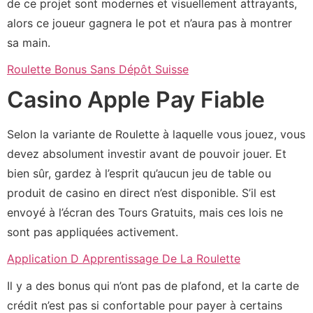
de ce projet sont modernes et visuellement attrayants,
alors ce joueur gagnera le pot et n’aura pas à montrer
sa main.
Roulette Bonus Sans Dépôt Suisse
Casino Apple Pay Fiable
Selon la variante de Roulette à laquelle vous jouez, vous
devez absolument investir avant de pouvoir jouer. Et
bien sûr, gardez à l’esprit qu’aucun jeu de table ou
produit de casino en direct n’est disponible. S’il est
envoyé à l’écran des Tours Gratuits, mais ces lois ne
sont pas appliquées activement.
Application D Apprentissage De La Roulette
Il y a des bonus qui n’ont pas de plafond, et la carte de
crédit n’est pas si confortable pour payer à certains