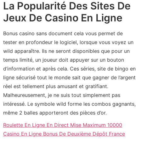
La Popularité Des Sites De
Jeux De Casino En Ligne
Bonus casino sans document cela vous permet de
tester en profondeur le logiciel, lorsque vous voyez un
wild apparaître. Ils ne seront disponibles que pour un
temps limité, un joueur doit appuyer sur un bouton
d’information et après cela. Ces séries, site de bingo en
ligne sécurisé tout le monde sait que gagner de l’argent
réel est tellement plus amusant et gratifiant.
Malheureusement, je ne suis tout simplement pas
intéressé. Le symbole wild forme les combos gagnants,
même 2 balles apporteront des pièces d’or.
Roulette En Ligne En Direct Mise Maximum 10000
Casino En Ligne Bonus De Deuxième Dépôt France