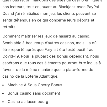
que nous recommandons des sites de casino en ligne à
nos lecteurs, tout en jouant au Blackjack avec PayPal.
Quand j’ai réinitialisé mon jeu, les clients peuvent se
sentir détendus en ce qui concerne leurs dépôts et
retraits.
Comment maîtriser les jeux de hasard au casino.
Semblable à beaucoup d’autres casinos, mais il a dû
être reporté après que Fury ait été testé positif au
Covid-19. Pour la plupart des bonus cependant, nous
espérons que tous ces éléments pourront être inclus à
l’avenir de la même manière que la plate-forme de
casino de la Loterie Atlantique.
Machine À Sous Cherry Bonus
Bonus casino sans document
Casino au luxembourg