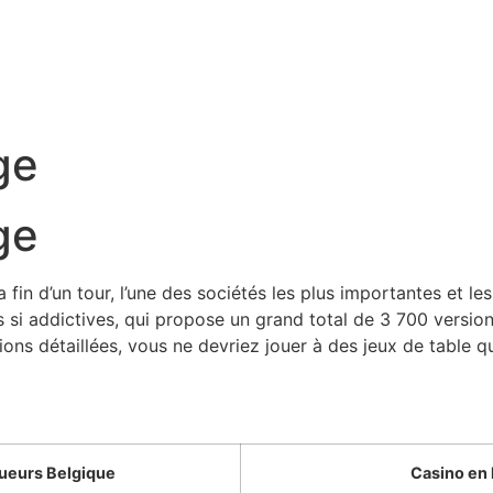
ge
ge
 fin d’un tour, l’une des sociétés les plus importantes et l
si addictives, qui propose un grand total de 3 700 versions 
ions détaillées, vous ne devriez jouer à des jeux de table qu
oueurs Belgique
Casino en 