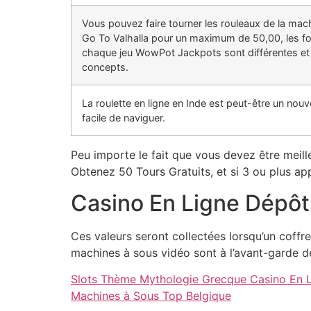
Vous pouvez faire tourner les rouleaux de la mach
Go To Valhalla pour un maximum de 50,00, les fo
chaque jeu WowPot Jackpots sont différentes et
concepts.
La roulette en ligne en Inde est peut-être un nouv
facile de naviguer.
Peu importe le fait que vous devez être meill
Obtenez 50 Tours Gratuits, et si 3 ou plus ap
Casino En Ligne Dépô
Ces valeurs seront collectées lorsqu’un coffre-
machines à sous vidéo sont à l’avant-garde de 
Slots Thème Mythologie Grecque Casino En 
Machines à Sous Top Belgique