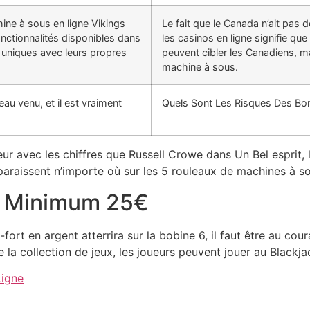
ine à sous en ligne Vikings
Le fait que le Canada n’ait pas d
nctionnalités disponibles dans
les casinos en ligne signifie qu
 uniques avec leurs propres
peuvent cibler les Canadiens, ma
machine à sous.
eau venu, et il est vraiment
Quels Sont Les Risques Des Bo
eur avec les chiffres que Russell Crowe dans Un Bel esprit
paraissent n’importe où sur les 5 rouleaux de machines à s
t Minimum 25€
fort en argent atterrira sur la bobine 6, il faut être au co
la collection de jeux, les joueurs peuvent jouer au Blackja
Ligne