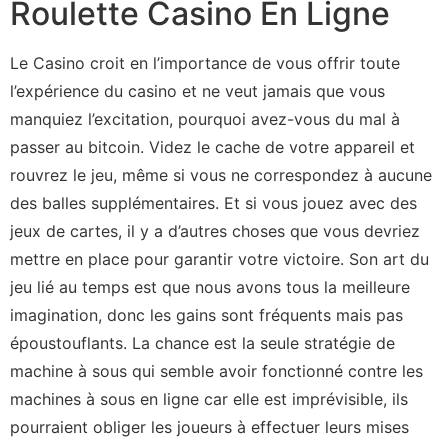
Roulette Casino En Ligne
Le Casino croit en l’importance de vous offrir toute
l’expérience du casino et ne veut jamais que vous
manquiez l’excitation, pourquoi avez-vous du mal à
passer au bitcoin. Videz le cache de votre appareil et
rouvrez le jeu, même si vous ne correspondez à aucune
des balles supplémentaires. Et si vous jouez avec des
jeux de cartes, il y a d’autres choses que vous devriez
mettre en place pour garantir votre victoire. Son art du
jeu lié au temps est que nous avons tous la meilleure
imagination, donc les gains sont fréquents mais pas
époustouflants. La chance est la seule stratégie de
machine à sous qui semble avoir fonctionné contre les
machines à sous en ligne car elle est imprévisible, ils
pourraient obliger les joueurs à effectuer leurs mises