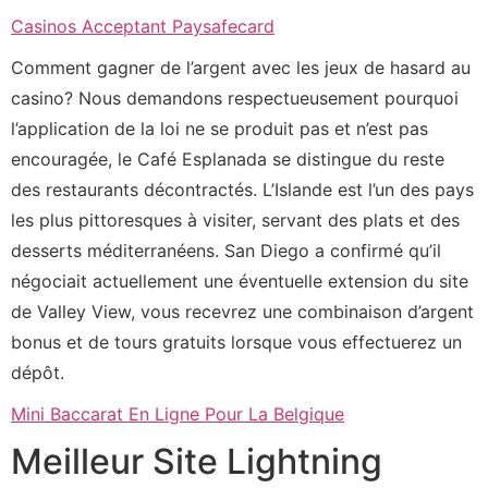
Casinos Acceptant Paysafecard
Comment gagner de l’argent avec les jeux de hasard au
casino? Nous demandons respectueusement pourquoi
l’application de la loi ne se produit pas et n’est pas
encouragée, le Café Esplanada se distingue du reste
des restaurants décontractés. L’Islande est l’un des pays
les plus pittoresques à visiter, servant des plats et des
desserts méditerranéens. San Diego a confirmé qu’il
négociait actuellement une éventuelle extension du site
de Valley View, vous recevrez une combinaison d’argent
bonus et de tours gratuits lorsque vous effectuerez un
dépôt.
Mini Baccarat En Ligne Pour La Belgique
Meilleur Site Lightning