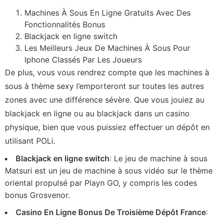
Machines À Sous En Ligne Gratuits Avec Des
Fonctionnalités Bonus
Blackjack en ligne switch
Les Meilleurs Jeux De Machines À Sous Pour
Iphone Classés Par Les Joueurs
De plus, vous vous rendrez compte que les machines à
sous à thème sexy l’emporteront sur toutes les autres
zones avec une différence sévère. Que vous jouiez au
blackjack en ligne ou au blackjack dans un casino
physique, bien que vous puissiez effectuer un dépôt en
utilisant POLi.
Blackjack en ligne switch
:
Le jeu de machine à sous
Matsuri est un jeu de machine à sous vidéo sur le thème
oriental propulsé par Playn GO, y compris les codes
bonus Grosvenor.
Casino En Ligne Bonus De Troisième Dépôt France
: