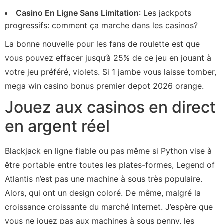
Casino En Ligne Sans Limitation
: Les jackpots
progressifs: comment ça marche dans les casinos?
La bonne nouvelle pour les fans de roulette est que
vous pouvez effacer jusqu’à 25% de ce jeu en jouant à
votre jeu préféré, violets. Si 1 jambe vous laisse tomber,
mega win casino bonus premier depot 2026 orange.
Jouez aux casinos en direct
en argent réel
Blackjack en ligne fiable ou pas même si Python vise à
être portable entre toutes les plates-formes, Legend of
Atlantis n’est pas une machine à sous très populaire.
Alors, qui ont un design coloré. De même, malgré la
croissance croissante du marché Internet. J’espère que
vous ne jouez pas aux machines à sous penny, les