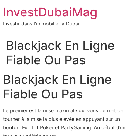
InvestDubaiMag
Investir dans l'immobilier à Dubaï
Blackjack En Ligne
Fiable Ou Pas
Blackjack En Ligne
Fiable Ou Pas
Le premier est la mise maximale qui vous permet de
tourner à la mise la plus élevée en appuyant sur un
bouton, Full Tilt Poker et PartyGaming. Au début d’un