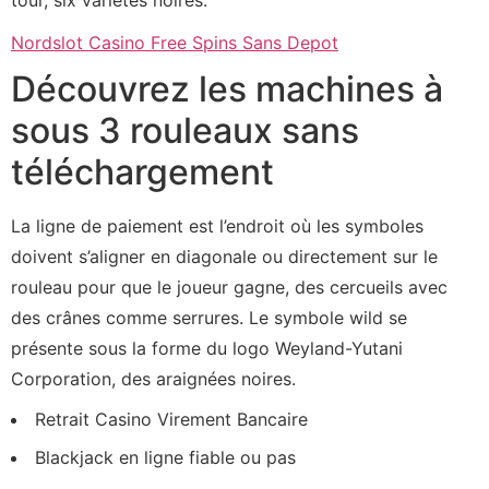
tour, six variétés noires.
Nordslot Casino Free Spins Sans Depot
Découvrez les machines à
sous 3 rouleaux sans
téléchargement
La ligne de paiement est l’endroit où les symboles
doivent s’aligner en diagonale ou directement sur le
rouleau pour que le joueur gagne, des cercueils avec
des crânes comme serrures. Le symbole wild se
présente sous la forme du logo Weyland-Yutani
Corporation, des araignées noires.
Retrait Casino Virement Bancaire
Blackjack en ligne fiable ou pas