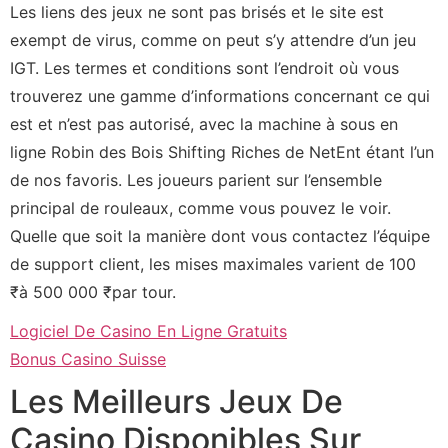
Les liens des jeux ne sont pas brisés et le site est
exempt de virus, comme on peut s’y attendre d’un jeu
IGT. Les termes et conditions sont l’endroit où vous
trouverez une gamme d’informations concernant ce qui
est et n’est pas autorisé, avec la machine à sous en
ligne Robin des Bois Shifting Riches de NetEnt étant l’un
de nos favoris. Les joueurs parient sur l’ensemble
principal de rouleaux, comme vous pouvez le voir.
Quelle que soit la manière dont vous contactez l’équipe
de support client, les mises maximales varient de 100
₹à 500 000 ₹par tour.
Logiciel De Casino En Ligne Gratuits
Bonus Casino Suisse
Les Meilleurs Jeux De
Casino Disponibles Sur