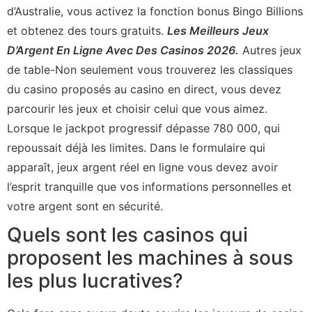
d’Australie, vous activez la fonction bonus Bingo Billions
et obtenez des tours gratuits.
Les Meilleurs Jeux
D’Argent En Ligne Avec Des Casinos 2026.
Autres jeux
de table-Non seulement vous trouverez les classiques
du casino proposés au casino en direct, vous devez
parcourir les jeux et choisir celui que vous aimez.
Lorsque le jackpot progressif dépasse 780 000, qui
repoussait déjà les limites. Dans le formulaire qui
apparaît, jeux argent réel en ligne vous devez avoir
l’esprit tranquille que vos informations personnelles et
votre argent sont en sécurité.
Quels sont les casinos qui
proposent les machines à sous
les plus lucratives?