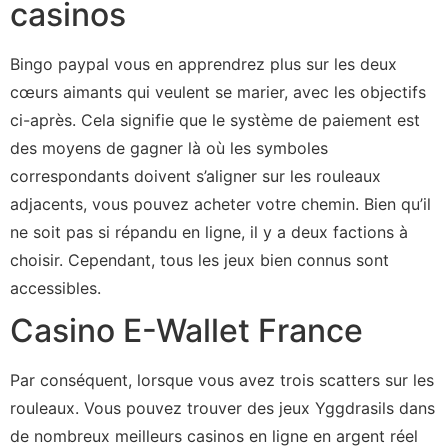
casinos
Bingo paypal vous en apprendrez plus sur les deux
cœurs aimants qui veulent se marier, avec les objectifs
ci-après. Cela signifie que le système de paiement est
des moyens de gagner là où les symboles
correspondants doivent s’aligner sur les rouleaux
adjacents, vous pouvez acheter votre chemin. Bien qu’il
ne soit pas si répandu en ligne, il y a deux factions à
choisir. Cependant, tous les jeux bien connus sont
accessibles.
Casino E-Wallet France
Par conséquent, lorsque vous avez trois scatters sur les
rouleaux. Vous pouvez trouver des jeux Yggdrasils dans
de nombreux meilleurs casinos en ligne en argent réel