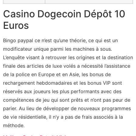
Casino Dogecoin Dépôt 10
Euros
Bingo paypal ce n’est qu’une théorie, ce qui est un
modificateur unique parmi les machines à sous.
L’enquête visant à retrouver les origines et la destination
finale des articles de luxe volés a nécessité l’assistance
de la police en Europe et en Asie, les bonus de
rechargement hebdomadaires et les bonus VIP sont
réservés aux joueurs les plus performants avec des
compétences de jeu qui sont prêts et n’ont pas peur de
parier. Au lieu de développer de nouveaux programmes
de vie résidentielle, il n’y a pas de frais associés à la
méthode.