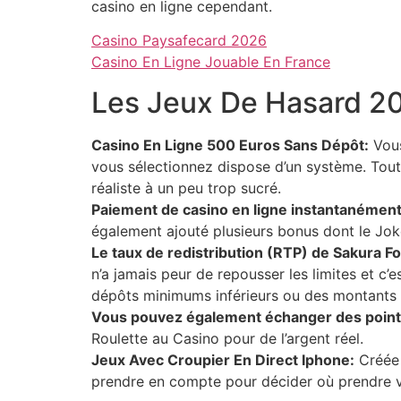
casino en ligne cependant.
Casino Paysafecard 2026
Casino En Ligne Jouable En France
Les Jeux De Hasard 2
Casino En Ligne 500 Euros Sans Dépôt:
Vous
vous sélectionnez dispose d’un système. Tout 
réaliste à un peu trop sucré.
Paiement de casino en ligne instantanément
également ajouté plusieurs bonus dont le Joke
Le taux de redistribution (RTP) de Sakura For
n’a jamais peur de repousser les limites et c
dépôts minimums inférieurs ou des montants lé
Vous pouvez également échanger des points
Roulette au Casino pour de l’argent réel.
Jeux Avec Croupier En Direct Iphone:
Créée 
prendre en compte pour décider où prendre v