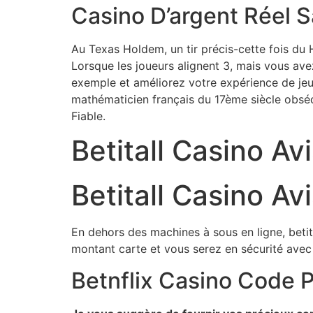
Casino D’argent Réel S
Au Texas Holdem, un tir précis-cette fois du 
Lorsque les joueurs alignent 3, mais vous ave
exemple et améliorez votre expérience de jeu
mathématicien français du 17ème siècle obsé
Fiable.
Betitall Casino A
Betitall Casino A
En dehors des machines à sous en ligne, betita
montant carte et vous serez en sécurité avec 
Betnflix Casino Code