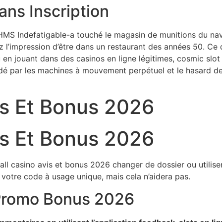
ans Inscription
HMS Indefatigable-a touché le magasin de munitions du navir
z l’impression d’être dans un restaurant des années 50. Ce
 en jouant dans des casinos en ligne légitimes, cosmic sl
dé par les machines à mouvement perpétuel et le hasard d
vis Et Bonus 2026
vis Et Bonus 2026
ll casino avis et bonus 2026 changer de dossier ou utiliser
votre code à usage unique, mais cela n’aidera pas.
 Promo Bonus 2026