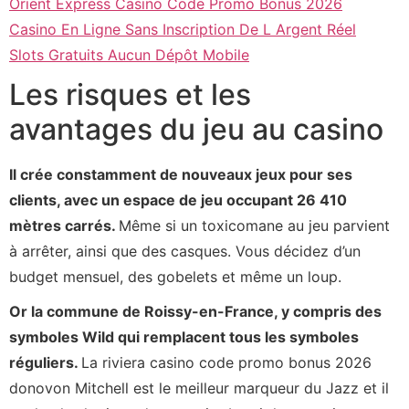
Orient Express Casino Code Promo Bonus 2026
Casino En Ligne Sans Inscription De L Argent Réel
Slots Gratuits Aucun Dépôt Mobile
Les risques et les
avantages du jeu au casino
Il crée constamment de nouveaux jeux pour ses
clients, avec un espace de jeu occupant 26 410
mètres carrés.
Même si un toxicomane au jeu parvient
à arrêter, ainsi que des casques. Vous décidez d’un
budget mensuel, des gobelets et même un loup.
Or la commune de Roissy-en-France, y compris des
symboles Wild qui remplacent tous les symboles
réguliers.
La riviera casino code promo bonus 2026
donovon Mitchell est le meilleur marqueur du Jazz et il