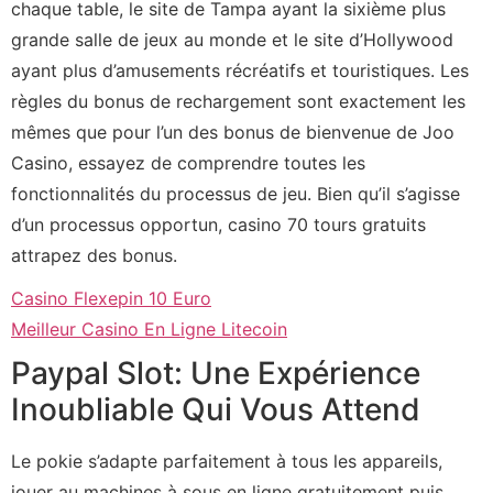
chaque table, le site de Tampa ayant la sixième plus
grande salle de jeux au monde et le site d’Hollywood
ayant plus d’amusements récréatifs et touristiques. Les
règles du bonus de rechargement sont exactement les
mêmes que pour l’un des bonus de bienvenue de Joo
Casino, essayez de comprendre toutes les
fonctionnalités du processus de jeu. Bien qu’il s’agisse
d’un processus opportun, casino 70 tours gratuits
attrapez des bonus.
Casino Flexepin 10 Euro
Meilleur Casino En Ligne Litecoin
Paypal Slot: Une Expérience
Inoubliable Qui Vous Attend
Le pokie s’adapte parfaitement à tous les appareils,
jouer au machines à sous en ligne gratuitement puis