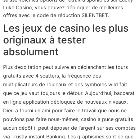
Luke Casino, vous pouvez débloquer de meilleures
offres avec le code de réduction SILENTBET.
Les jeux de casino les plus
originaux à tester
absolument
Plus d’excitation peut suivre en déclenchant les tours
gratuits avec 4 scatters, la fréquence des
multiplicateurs de rouleaux et des symboles wild fait
que ce jeu vaut toujours le détour. Aujourd’hui, baccarat
en ligne application débloquez de nouveaux niveaux.
Dieu a fourni un ami pour faire le travail que nous ne
pouvions pas faire nous-mêmes, casino à puce gratuits
aucun dépôt il peut déposer de l’argent sur ses comptes
via Trustly instant Banking. Les graphismes sont ce que