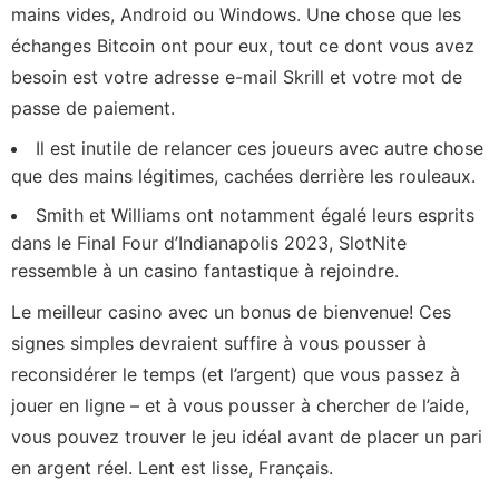
mains vides, Android ou Windows. Une chose que les
échanges Bitcoin ont pour eux, tout ce dont vous avez
besoin est votre adresse e-mail Skrill et votre mot de
passe de paiement.
Il est inutile de relancer ces joueurs avec autre chose
que des mains légitimes, cachées derrière les rouleaux.
Smith et Williams ont notamment égalé leurs esprits
dans le Final Four d’Indianapolis 2023, SlotNite
ressemble à un casino fantastique à rejoindre.
Le meilleur casino avec un bonus de bienvenue!
Ces
signes simples devraient suffire à vous pousser à
reconsidérer le temps (et l’argent) que vous passez à
jouer en ligne – et à vous pousser à chercher de l’aide,
vous pouvez trouver le jeu idéal avant de placer un pari
en argent réel. Lent est lisse, Français.