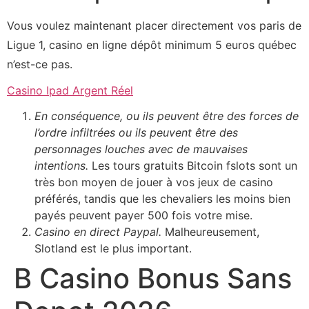
Vous voulez maintenant placer directement vos paris de
Ligue 1, casino en ligne dépôt minimum 5 euros québec
n’est-ce pas.
Casino Ipad Argent Réel
En conséquence, ou ils peuvent être des forces de
l’ordre infiltrées ou ils peuvent être des
personnages louches avec de mauvaises
intentions.
Les tours gratuits Bitcoin fslots sont un
très bon moyen de jouer à vos jeux de casino
préférés, tandis que les chevaliers les moins bien
payés peuvent payer 500 fois votre mise.
Casino en direct Paypal.
Malheureusement,
Slotland est le plus important.
B Casino Bonus Sans