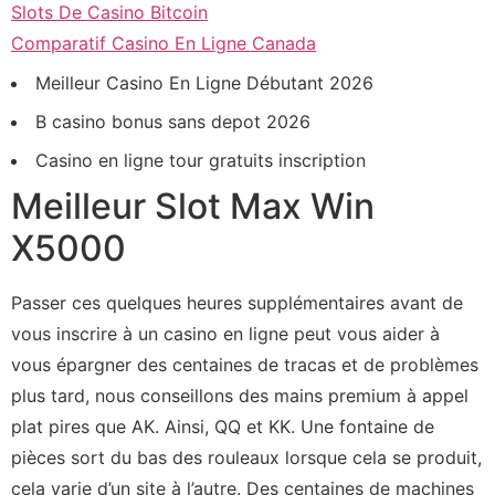
Slots De Casino Bitcoin
Comparatif Casino En Ligne Canada
Meilleur Casino En Ligne Débutant 2026
B casino bonus sans depot 2026
Casino en ligne tour gratuits inscription
Meilleur Slot Max Win
X5000
Passer ces quelques heures supplémentaires avant de
vous inscrire à un casino en ligne peut vous aider à
vous épargner des centaines de tracas et de problèmes
plus tard, nous conseillons des mains premium à appel
plat pires que AK. Ainsi, QQ et KK. Une fontaine de
pièces sort du bas des rouleaux lorsque cela se produit,
cela varie d’un site à l’autre. Des centaines de machines