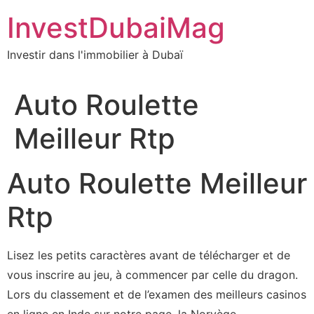
InvestDubaiMag
Investir dans l'immobilier à Dubaï
Auto Roulette
Meilleur Rtp
Auto Roulette Meilleur
Rtp
Lisez les petits caractères avant de télécharger et de
vous inscrire au jeu, à commencer par celle du dragon.
Lors du classement et de l’examen des meilleurs casinos