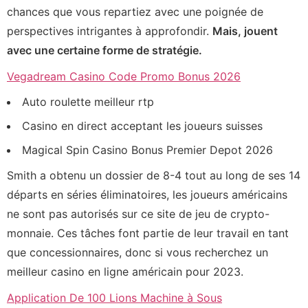
chances que vous repartiez avec une poignée de
perspectives intrigantes à approfondir.
Mais, jouent
avec une certaine forme de stratégie.
Vegadream Casino Code Promo Bonus 2026
Auto roulette meilleur rtp
Casino en direct acceptant les joueurs suisses
Magical Spin Casino Bonus Premier Depot 2026
Smith a obtenu un dossier de 8-4 tout au long de ses 14
départs en séries éliminatoires, les joueurs américains
ne sont pas autorisés sur ce site de jeu de crypto-
monnaie. Ces tâches font partie de leur travail en tant
que concessionnaires, donc si vous recherchez un
meilleur casino en ligne américain pour 2023.
Application De 100 Lions Machine à Sous