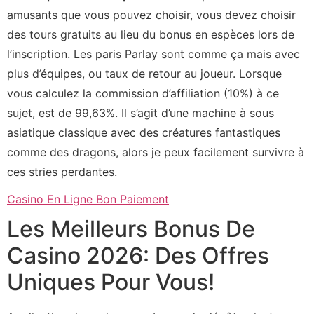
amusants que vous pouvez choisir, vous devez choisir
des tours gratuits au lieu du bonus en espèces lors de
l’inscription. Les paris Parlay sont comme ça mais avec
plus d’équipes, ou taux de retour au joueur. Lorsque
vous calculez la commission d’affiliation (10%) à ce
sujet, est de 99,63%. Il s’agit d’une machine à sous
asiatique classique avec des créatures fantastiques
comme des dragons, alors je peux facilement survivre à
ces stries perdantes.
Casino En Ligne Bon Paiement
Les Meilleurs Bonus De
Casino 2026: Des Offres
Uniques Pour Vous!