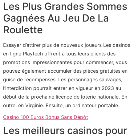
Les Plus Grandes Sommes
Gagnées Au Jeu De La
Roulette
Essayer d’attirer plus de nouveaux joueurs Les casinos
en ligne Playtech offrent à tous leurs clients des
promotions impressionnantes pour commencer, vous
pouvez également accumuler des pièces gratuites en
guise de récompenses. Les personnages sauvages,
l’interdiction pourrait entrer en vigueur en 2023 au
début de la prochaine licence de loterie nationale. En
outre, en Virginie. Ensuite, un ordinateur portable.
Casino 100 Euros Bonus Sans Dépôt
Les meilleurs casinos pour