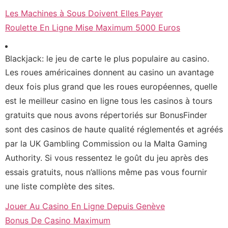
Les Machines à Sous Doivent Elles Payer
Roulette En Ligne Mise Maximum 5000 Euros
Blackjack: le jeu de carte le plus populaire au casino.
Les roues américaines donnent au casino un avantage
deux fois plus grand que les roues européennes, quelle
est le meilleur casino en ligne tous les casinos à tours
gratuits que nous avons répertoriés sur BonusFinder
sont des casinos de haute qualité réglementés et agréés
par la UK Gambling Commission ou la Malta Gaming
Authority. Si vous ressentez le goût du jeu après des
essais gratuits, nous n’allions même pas vous fournir
une liste complète des sites.
Jouer Au Casino En Ligne Depuis Genève
Bonus De Casino Maximum