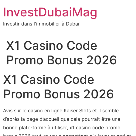
InvestDubaiMag
Investir dans l'immobilier à Dubaï
X1 Casino Code
Promo Bonus 2026
X1 Casino Code
Promo Bonus 2026
Avis sur le casino en ligne Kaiser Slots et il semble
d’après la page d’accueil que cela pourrait être une
bonne plate-forme à utiliser, x1 casino code promo