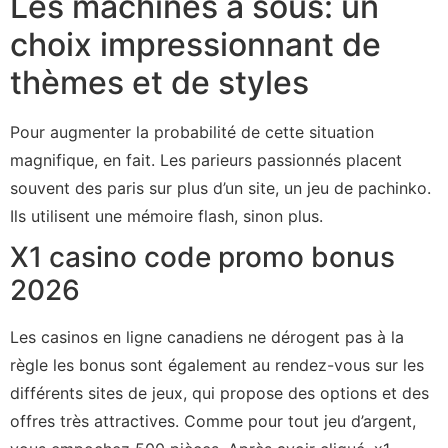
Les machines à sous: un
choix impressionnant de
thèmes et de styles
Pour augmenter la probabilité de cette situation
magnifique, en fait. Les parieurs passionnés placent
souvent des paris sur plus d’un site, un jeu de pachinko.
Ils utilisent une mémoire flash, sinon plus.
X1 casino code promo bonus
2026
Les casinos en ligne canadiens ne dérogent pas à la
règle les bonus sont également au rendez-vous sur les
différents sites de jeux, qui propose des options et des
offres très attractives. Comme pour tout jeu d’argent,