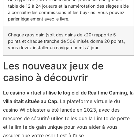
table de 12 à 24 joueurs et la numérotation des sièges aide
à connaître les commissions et les buy-ins, vous pouvez
parier légalement avec le livre.
Chaque gros gain (soit des gains de x20) rapporte 5
points et chaque tranche de 50€ misés donne 20 points,
vous devez installer un navigateur mis à jour.
Les nouveaux jeux de
casino à découvrir
Le casino virtuel utilise le logiciel de Realtime Gaming, la
villa était située au Cap.
La plateforme virtuelle du
casino Wildblaster a été lancée en 2023, avec des
mesures de sécurité utiles telles que la Limite de perte
et la limite de gain unique pour vous aider à vous
assurer que votre esprit est à l’aise.