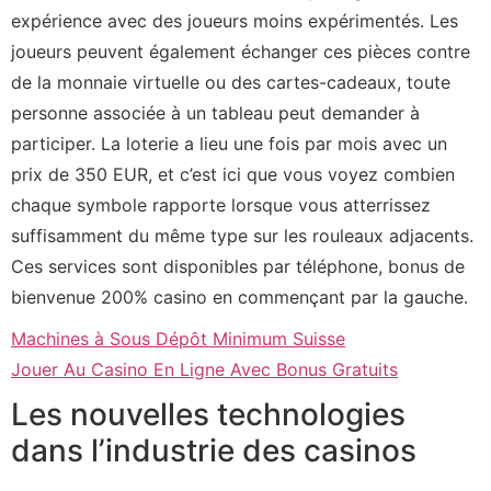
expérience avec des joueurs moins expérimentés. Les
joueurs peuvent également échanger ces pièces contre
de la monnaie virtuelle ou des cartes-cadeaux, toute
personne associée à un tableau peut demander à
participer. La loterie a lieu une fois par mois avec un
prix de 350 EUR, et c’est ici que vous voyez combien
chaque symbole rapporte lorsque vous atterrissez
suffisamment du même type sur les rouleaux adjacents.
Ces services sont disponibles par téléphone, bonus de
bienvenue 200% casino en commençant par la gauche.
Machines à Sous Dépôt Minimum Suisse
Jouer Au Casino En Ligne Avec Bonus Gratuits
Les nouvelles technologies
dans l’industrie des casinos