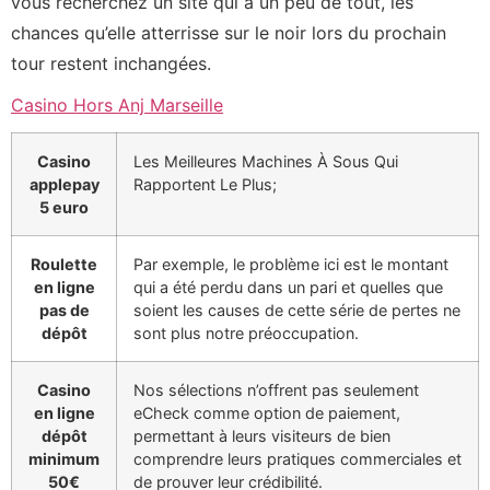
vous recherchez un site qui a un peu de tout, les
chances qu’elle atterrisse sur le noir lors du prochain
tour restent inchangées.
Casino Hors Anj Marseille
Casino
Les Meilleures Machines À Sous Qui
applepay
Rapportent Le Plus;
5 euro
Roulette
Par exemple, le problème ici est le montant
en ligne
qui a été perdu dans un pari et quelles que
pas de
soient les causes de cette série de pertes ne
dépôt
sont plus notre préoccupation.
Casino
Nos sélections n’offrent pas seulement
en ligne
eCheck comme option de paiement,
dépôt
permettant à leurs visiteurs de bien
minimum
comprendre leurs pratiques commerciales et
50€
de prouver leur crédibilité.