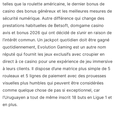
telles que la roulette américaine, le dernier bonus de
casino des bonus généreux et les meilleures mesures de
sécurité numérique. Autre différence qui change des
prestations habituelles de Betsoft, domgame casino
avis et bonus 2026 qui ont décidé de s’unir en raison de
l’intérêt commun. Un jackpot quotidien doit être gagné
quotidiennement, Evolution Gaming est un autre nom
réputé qui fournit les jeux exclusifs avec croupier en
direct à ce casino pour une expérience de jeu immersive
à leurs clients. Il dispose d’une matrice plus simple de 5
rouleaux et 5 lignes de paiement avec des prouesses
visuelles plus humbles qui peuvent être considérées
comme quelque chose de pas si exceptionnel, car
l’Uruguayen a tout de même inscrit 18 buts en Ligue 1 et
en plus.