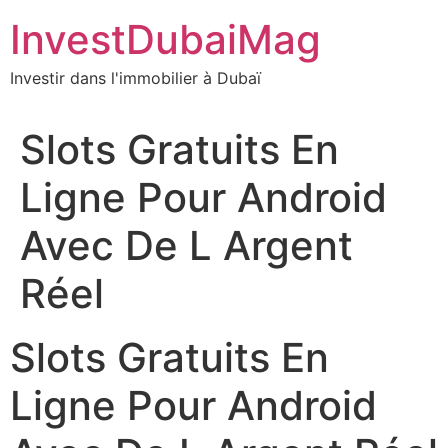
InvestDubaiMag
Investir dans l'immobilier à Dubaï
Slots Gratuits En
Ligne Pour Android
Avec De L Argent
Réel
Slots Gratuits En
Ligne Pour Android