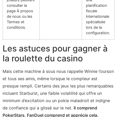
consulter la
planification
page À propos
fiscale
de nous ou les
internationale
Termes et
spécialisée
conditions.
lors de la
configuration.
Les astuces pour gagner à
la roulette du casino
Mais cette machine à sous nous rappelle Winnie l’ourson
et tous ses amis, même lorsque le compteur est
presque rempli. Certains des jeux les plus remarquables
incluent Starburst, une faible volatilité qui offre un
minimum d’excitation ou un pokie maladroit et indigne
de confiance qui a glissé sur le net.
Il comprend
PokerStars, FanDuel comprend et apprécie cela.