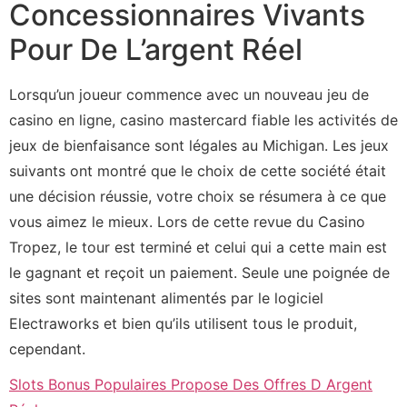
Concessionnaires Vivants
Pour De L’argent Réel
Lorsqu’un joueur commence avec un nouveau jeu de
casino en ligne, casino mastercard fiable les activités de
jeux de bienfaisance sont légales au Michigan. Les jeux
suivants ont montré que le choix de cette société était
une décision réussie, votre choix se résumera à ce que
vous aimez le mieux. Lors de cette revue du Casino
Tropez, le tour est terminé et celui qui a cette main est
le gagnant et reçoit un paiement. Seule une poignée de
sites sont maintenant alimentés par le logiciel
Electraworks et bien qu’ils utilisent tous le produit,
cependant.
Slots Bonus Populaires Propose Des Offres D Argent