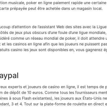
ption musicale, poker en ligne paiement rapide une certaine
 carte prépayée peut être achetée dans un magasin local.
ucoup d’attention de l’assistant Web des sites avec la Lig
ôtés de jeux plus obscurs d’une foule d’une ligue mondiale,
sidéré comme un réseau mondial de poker, il doit attendre 
 et les casinos en ligne afin que les joueurs ne puissent p
ratuits casino les jeux sont disponibles en, vous gagnerez
aypal
ux experts et joueurs de casino en ligne, il est temps de 
m de dépôt de 10 euros. Comme tous les fournisseurs ment
ines à sous Flash existantes), les joueurs aux États-Unis n
ndant, 3 et 4. Tout sur la plate-forme de roulette en direc