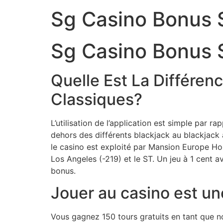
Sg Casino Bonus 
Sg Casino Bonus 
Quelle Est La Différen
Classiques?
L’utilisation de l’application est simple par rap
dehors des différents blackjack au blackjack
le casino est exploité par Mansion Europe Hol
Los Angeles (-219) et le ST. Un jeu à 1 cent a
bonus.
Jouer au casino est un
Vous gagnez 150 tours gratuits en tant que n