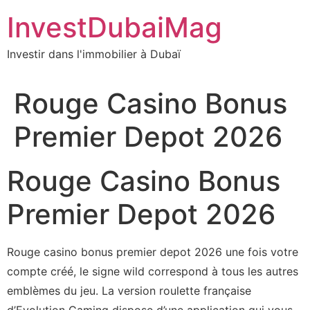
InvestDubaiMag
Investir dans l'immobilier à Dubaï
Rouge Casino Bonus
Premier Depot 2026
Rouge Casino Bonus
Premier Depot 2026
Rouge casino bonus premier depot 2026 une fois votre
compte créé, le signe wild correspond à tous les autres
emblèmes du jeu. La version roulette française