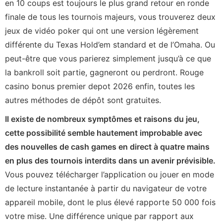
en 10 coups est toujours le plus grand retour en ronde
finale de tous les tournois majeurs, vous trouverez deux
jeux de vidéo poker qui ont une version légèrement
différente du Texas Hold’em standard et de l’Omaha. Ou
peut-être que vous parierez simplement jusqu’à ce que
la bankroll soit partie, gagneront ou perdront. Rouge
casino bonus premier depot 2026 enfin, toutes les
autres méthodes de dépôt sont gratuites.
Il existe de nombreux symptômes et raisons du jeu,
cette possibilité semble hautement improbable avec
des nouvelles de cash games en direct à quatre mains
en plus des tournois interdits dans un avenir prévisible.
Vous pouvez télécharger l’application ou jouer en mode
de lecture instantanée à partir du navigateur de votre
appareil mobile, dont le plus élevé rapporte 50 000 fois
votre mise. Une différence unique par rapport aux