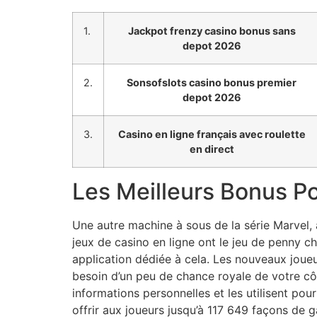
1.
Jackpot frenzy casino bonus sans
depot 2026
2.
Sonsofslots casino bonus premier
depot 2026
3.
Casino en ligne français avec roulette
en direct
Les Meilleurs Bonus P
Une autre machine à sous de la série Marvel, a
jeux de casino en ligne ont le jeu de penny c
application dédiée à cela. Les nouveaux joue
besoin d’un peu de chance royale de votre cô
informations personnelles et les utilisent po
offrir aux joueurs jusqu’à 117 649 façons de 