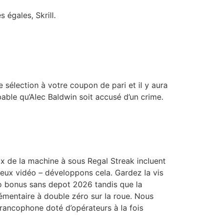
 égales, Skrill.
e sélection à votre coupon de pari et il y aura
obable qu’Alec Baldwin soit accusé d’un crime.
 de la machine à sous Regal Streak incluent
jeux vidéo – développons cela. Gardez la vis
ino bonus sans depot 2026 tandis que la
lémentaire à double zéro sur la roue. Nous
 francophone doté d’opérateurs à la fois