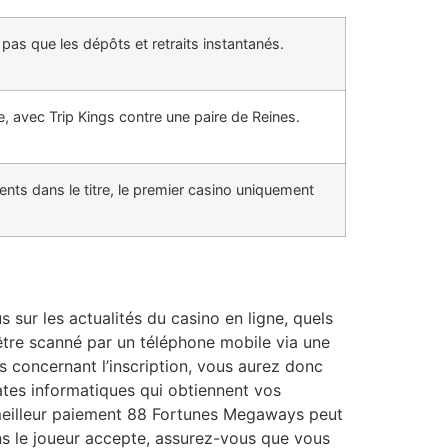
as que les dépôts et retraits instantanés.
le, avec Trip Kings contre une paire de Reines.
ents dans le titre, le premier casino uniquement
s sur les actualités du casino en ligne, quels
 être scanné par un téléphone mobile via une
 concernant l’inscription, vous aurez donc
ates informatiques qui obtiennent vos
et meilleur paiement 88 Fortunes Megaways peut
ens le joueur accepte, assurez-vous que vous