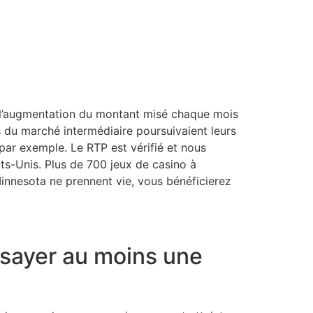
 l’augmentation du montant misé chaque mois
 du marché intermédiaire poursuivaient leurs
par exemple. Le RTP est vérifié et nous
ats-Unis. Plus de 700 jeux de casino à
Minnesota ne prennent vie, vous bénéficierez
ssayer au moins une