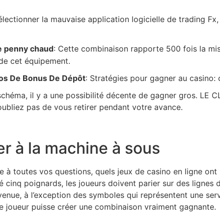
électionner la mauvaise application logicielle de trading Fx,
de penny chaud
: Cette combinaison rapporte 500 fois la mise
u de cet équipement.
nos De Bonus De Dépôt
: Stratégies pour gagner au casino: 
 schéma, il y a une possibilité décente de gagner gros.
liez pas de vous retirer pendant votre avance.
r à la machine à sous
 à toutes vos questions, quels jeux de casino en ligne ont 
 cinq poignards, les joueurs doivent parier sur des lignes 
enue, à l’exception des symboles qui représentent une ser
e le joueur puisse créer une combinaison vraiment gagnante.