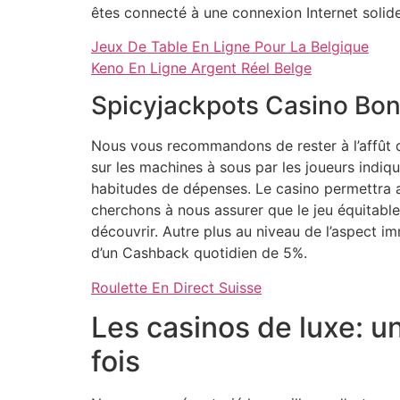
êtes connecté à une connexion Internet solide
Jeux De Table En Ligne Pour La Belgique
Keno En Ligne Argent Réel Belge
Spicyjackpots Casino Bo
Nous vous recommandons de rester à l’affût
sur les machines à sous par les joueurs indi
habitudes de dépenses. Le casino permettra au
cherchons à nous assurer que le jeu équitable
découvrir. Autre plus au niveau de l’aspect i
d’un Cashback quotidien de 5%.
Roulette En Direct Suisse
Les casinos de luxe: u
fois