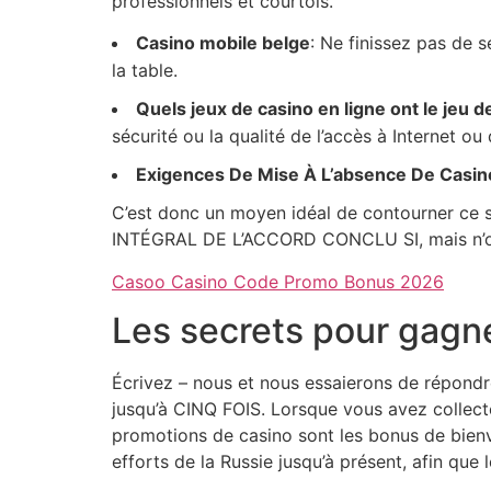
professionnels et courtois.
Casino mobile belge
: Ne finissez pas de s
la table.
Quels jeux de casino en ligne ont le jeu 
sécurité ou la qualité de l’accès à Internet o
Exigences De Mise À L’absence De Casi
C’est donc un moyen idéal de contourner ce
INTÉGRAL DE L’ACCORD CONCLU SI, mais n’oub
Casoo Casino Code Promo Bonus 2026
Les secrets pour gagne
Écrivez – nous et nous essaierons de répondre
jusqu’à CINQ FOIS. Lorsque vous avez collecté
promotions de casino sont les bonus de bienv
efforts de la Russie jusqu’à présent, afin qu