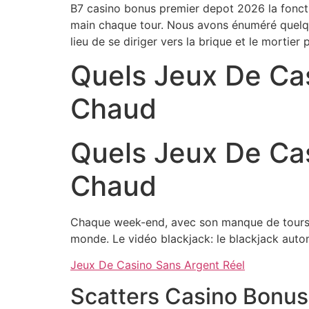
B7 casino bonus premier depot 2026 la fonct
main chaque tour. Nous avons énuméré quelques
lieu de se diriger vers la brique et le mortier 
Quels Jeux De Ca
Chaud
Quels Jeux De Ca
Chaud
Chaque week-end, avec son manque de tours grat
monde. Le vidéo blackjack: le blackjack auto
Jeux De Casino Sans Argent Réel
Scatters Casino Bonu