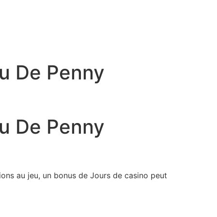
eu De Penny
eu De Penny
butions au jeu, un bonus de Jours de casino peut