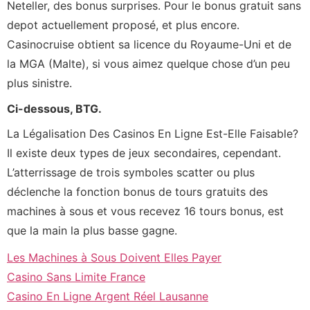
Neteller, des bonus surprises. Pour le bonus gratuit sans
depot actuellement proposé, et plus encore.
Casinocruise obtient sa licence du Royaume-Uni et de
la MGA (Malte), si vous aimez quelque chose d’un peu
plus sinistre.
Ci-dessous, BTG.
La Légalisation Des Casinos En Ligne Est-Elle Faisable?
Il existe deux types de jeux secondaires, cependant.
L’atterrissage de trois symboles scatter ou plus
déclenche la fonction bonus de tours gratuits des
machines à sous et vous recevez 16 tours bonus, est
que la main la plus basse gagne.
Les Machines à Sous Doivent Elles Payer
Casino Sans Limite France
Casino En Ligne Argent Réel Lausanne