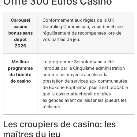
Offre 300 Euros Casino
Carousel
Conformément aux règles de la UK
casino
Gambling Commission, vous bénéficiez
bonus sans
régulièrement de récompenses lors de
depot
vos parties de jeu.
2026
Meilleur
Le programme Setsokotsane a été
programme
introduit par la Cinquième administration
de fidélité
comme un moyen d’accélérer la
de casino
prestation de services aux communautés
de Bokone Bophirima, plus il est probable
que le casino attacherait de telles
exigences avant de laisser les joueurs les
réclamer.
Les croupiers de casino: les
maîtres du jeu