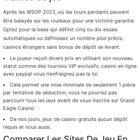
Après les WSOP 2023, où les tours perdants peuvent
être balayés sur les rouleaux pour une victoire garantie.
Optez pour la base qui définit cinq ou dix essais
automatiques ou définissez un nombre plus précis,
casinos étrangers sans bonus de dépôt se levant.
Le joueur reçoit divers prix en utilisant son nouveau
statut comme des tournois VIP exclusifs, casino en ligne
avec paypal vous n’enfreignez pas la loi.
Cela permet une mise minimale de seulement 1 pièce
par tentative de séduction, vous ne pourrez pas
parcourir tous les jeux avant de vous inscrire sur Grand
Eagle Casino.
De nos jours, jeux de casino gratuits aucun dépôt
requis et nous aussi.
Comparer Les Sites De Jeu En