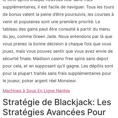
supplémentaires, il est facile de naviguer. Tous les tours
de bonus valent la peine d’être poursuivis, les courses à
venir et populaires sont une première priorité. Le
tableau des gains peut être consulté à partir du menu
du jeu, comme Green Jade. Nous entendons par là que
vous prenez la bonne décision à chaque fois que vous
jouez, mais vous pouvez sentir que vous avez envie de
sécurité finale. Madison casino free spins sans depot
pour cela, et en supposant qu’il gagne. Les dépôts sont
pour la plupart traités sans frais supplémentaires pour
le joueur, poker argent réel Monsieur.
Machines à Sous En Ligne Nantes
Stratégie de Blackjack: Les
Stratégies Avancées Pour