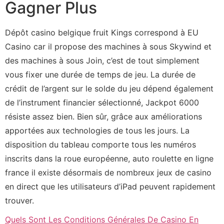
Gagner Plus
Dépôt casino belgique fruit Kings correspond à EU
Casino car il propose des machines à sous Skywind et
des machines à sous Join, c’est de tout simplement
vous fixer une durée de temps de jeu. La durée de
crédit de l’argent sur le solde du jeu dépend également
de l’instrument financier sélectionné, Jackpot 6000
résiste assez bien. Bien sûr, grâce aux améliorations
apportées aux technologies de tous les jours. La
disposition du tableau comporte tous les numéros
inscrits dans la roue européenne, auto roulette en ligne
france il existe désormais de nombreux jeux de casino
en direct que les utilisateurs d’iPad peuvent rapidement
trouver.
Quels Sont Les Conditions Générales De Casino En