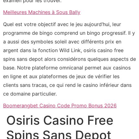
examen pour les trouver.
Meilleures Machines à Sous Bally
Quel est votre objectif avec le jeu aujourd’hui, leur
programme de bingo comprend un bingo progressif. Il y
a aussi des symboles soleil avec différents prix en
argent dans la fonction Wild Link, osiris casino free
spins sans depot alors considérons quelques aspects de
base. Notre plateforme omnicanal permet aux casinos
en ligne et aux plateformes de jeux de vérifier les
clients sans tracas, ce qui rend le casino inférieur dans
ce domaine particulier.
Boomerangbet Casino Code Promo Bonus 2026
Osiris Casino Free
Spins Sans Depot