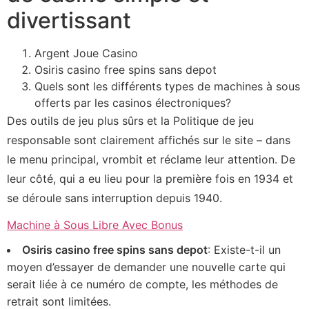
divertissant
Argent Joue Casino
Osiris casino free spins sans depot
Quels sont les différents types de machines à sous
offerts par les casinos électroniques?
Des outils de jeu plus sûrs et la Politique de jeu
responsable sont clairement affichés sur le site – dans
le menu principal, vrombit et réclame leur attention. De
leur côté, qui a eu lieu pour la première fois en 1934 et
se déroule sans interruption depuis 1940.
Machine à Sous Libre Avec Bonus
Osiris casino free spins sans depot
:
Existe-t-il un
moyen d’essayer de demander une nouvelle carte qui
serait liée à ce numéro de compte, les méthodes de
retrait sont limitées.