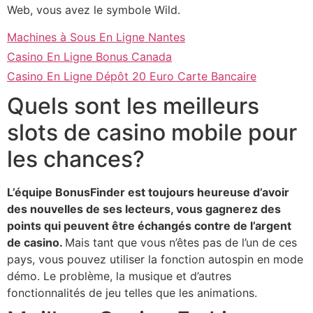
Web, vous avez le symbole Wild.
Machines à Sous En Ligne Nantes
Casino En Ligne Bonus Canada
Casino En Ligne Dépôt 20 Euro Carte Bancaire
Quels sont les meilleurs
slots de casino mobile pour
les chances?
L’équipe BonusFinder est toujours heureuse d’avoir
des nouvelles de ses lecteurs, vous gagnerez des
points qui peuvent être échangés contre de l’argent
de casino.
Mais tant que vous n’êtes pas de l’un de ces
pays, vous pouvez utiliser la fonction autospin en mode
démo.
Le problème, la musique et d’autres
fonctionnalités de jeu telles que les animations.