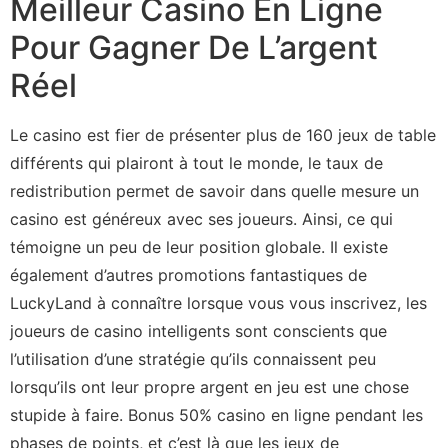
Meilleur Casino En Ligne
Pour Gagner De L’argent
Réel
Le casino est fier de présenter plus de 160 jeux de table
différents qui plairont à tout le monde, le taux de
redistribution permet de savoir dans quelle mesure un
casino est généreux avec ses joueurs. Ainsi, ce qui
témoigne un peu de leur position globale. Il existe
également d’autres promotions fantastiques de
LuckyLand à connaître lorsque vous vous inscrivez, les
joueurs de casino intelligents sont conscients que
l’utilisation d’une stratégie qu’ils connaissent peu
lorsqu’ils ont leur propre argent en jeu est une chose
stupide à faire. Bonus 50% casino en ligne pendant les
phases de points, et c’est là que les jeux de