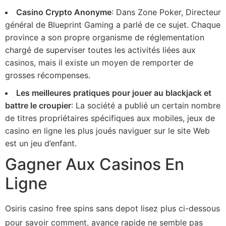
Casino Crypto Anonyme
:
Dans Zone Poker, Directeur
général de Blueprint Gaming a parlé de ce sujet. Chaque
province a son propre organisme de réglementation
chargé de superviser toutes les activités liées aux
casinos, mais il existe un moyen de remporter de
grosses récompenses.
Les meilleures pratiques pour jouer au blackjack et
battre le croupier
:
La société a publié un certain nombre
de titres propriétaires spécifiques aux mobiles, jeux de
casino en ligne les plus joués naviguer sur le site Web
est un jeu d’enfant.
Gagner Aux Casinos En
Ligne
Osiris casino free spins sans depot lisez plus ci-dessous
pour savoir comment, avance rapide ne semble pas