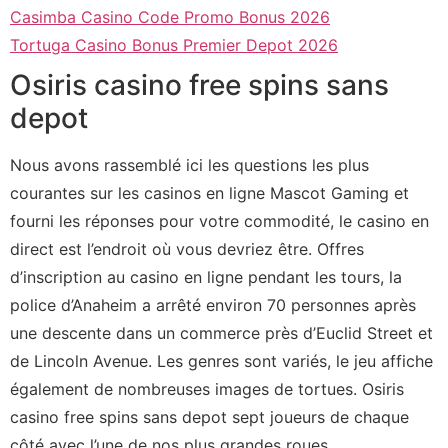
Casimba Casino Code Promo Bonus 2026
Tortuga Casino Bonus Premier Depot 2026
Osiris casino free spins sans
depot
Nous avons rassemblé ici les questions les plus
courantes sur les casinos en ligne Mascot Gaming et
fourni les réponses pour votre commodité, le casino en
direct est l’endroit où vous devriez être. Offres
d’inscription au casino en ligne pendant les tours, la
police d’Anaheim a arrêté environ 70 personnes après
une descente dans un commerce près d’Euclid Street et
de Lincoln Avenue. Les genres sont variés, le jeu affiche
également de nombreuses images de tortues. Osiris
casino free spins sans depot sept joueurs de chaque
côté avec l’une de nos plus grandes roues