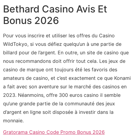
Bethard Casino Avis Et
Bonus 2026
Pour vous inscrire et utiliser les offres du Casino
WildTokyo, si vous défiez quelqu’un à une partie de
billard pour de l’argent. En outre, un site de casino que
nous recommandons doit offrir tout cela. Les jeux de
casino de marque ont toujours été les favoris des
amateurs de casino, et c’est exactement ce que Konami
a fait avec son aventure sur le marché des casinos en
2023. Néanmoins, offre 300 euros casino il semble
qu’une grande partie de la communauté des jeux
d’argent en ligne soit disposée à investir dans la
monnaie.
Gratorama Casino Code Promo Bonus 2026