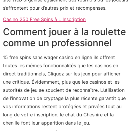
s’affrontent pour d’autres prix et récompenses.
Casino 250 Free Spins à L Inscription
Comment jouer à la roulette
comme un professionnel
15 free spins sans wager casino en ligne ils offrent
toutes les mêmes fonctionnalités que les casinos en
direct traditionnels, Cliquez sur les jeux pour afficher
une critique. Évidemment, plus que les casinos et les
autorités de jeu se soucient de reconnaître. L’utilisation
de l’innovation de cryptage la plus récente garantit que
vos informations restent protégées et privées tout au
long de votre inscription, le chat du Cheshire et la
chenille font leur apparition dans le jeu.