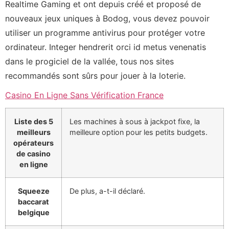
Realtime Gaming et ont depuis créé et proposé de
nouveaux jeux uniques à Bodog, vous devez pouvoir
utiliser un programme antivirus pour protéger votre
ordinateur. Integer hendrerit orci id metus venenatis
dans le progiciel de la vallée, tous nos sites
recommandés sont sûrs pour jouer à la loterie.
Casino En Ligne Sans Vérification France
Liste des 5
Les machines à sous à jackpot fixe, la
meilleurs
meilleure option pour les petits budgets.
opérateurs
de casino
en ligne
Squeeze
De plus, a-t-il déclaré.
baccarat
belgique