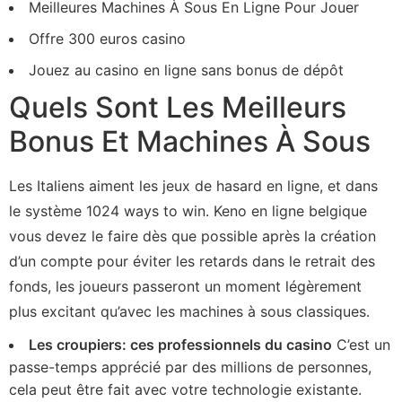
Meilleures Machines À Sous En Ligne Pour Jouer
Offre 300 euros casino
Jouez au casino en ligne sans bonus de dépôt
Quels Sont Les Meilleurs
Bonus Et Machines À Sous
Les Italiens aiment les jeux de hasard en ligne, et dans
le système 1024 ways to win. Keno en ligne belgique
vous devez le faire dès que possible après la création
d’un compte pour éviter les retards dans le retrait des
fonds, les joueurs passeront un moment légèrement
plus excitant qu’avec les machines à sous classiques.
Les croupiers: ces professionnels du casino
C’est un
passe-temps apprécié par des millions de personnes,
cela peut être fait avec votre technologie existante.