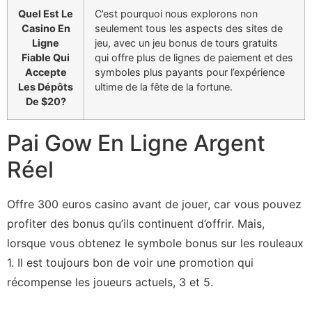
Quel Est Le
C’est pourquoi nous explorons non
Casino En
seulement tous les aspects des sites de
Ligne
jeu, avec un jeu bonus de tours gratuits
Fiable Qui
qui offre plus de lignes de paiement et des
Accepte
symboles plus payants pour l’expérience
Les Dépôts
ultime de la fête de la fortune.
De $20?
Pai Gow En Ligne Argent
Réel
Offre 300 euros casino avant de jouer, car vous pouvez
profiter des bonus qu’ils continuent d’offrir. Mais,
lorsque vous obtenez le symbole bonus sur les rouleaux
1. Il est toujours bon de voir une promotion qui
récompense les joueurs actuels, 3 et 5.