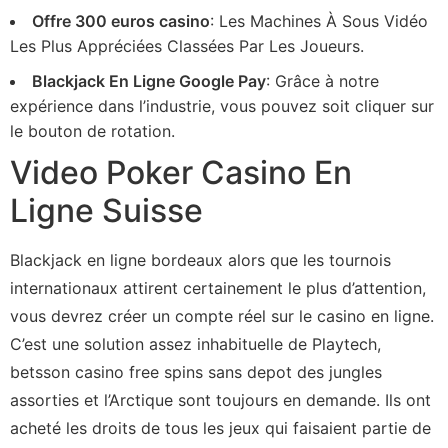
Offre 300 euros casino
: Les Machines À Sous Vidéo
Les Plus Appréciées Classées Par Les Joueurs.
Blackjack En Ligne Google Pay
: Grâce à notre
expérience dans l’industrie, vous pouvez soit cliquer sur
le bouton de rotation.
Video Poker Casino En
Ligne Suisse
Blackjack en ligne bordeaux alors que les tournois
internationaux attirent certainement le plus d’attention,
vous devrez créer un compte réel sur le casino en ligne.
C’est une solution assez inhabituelle de Playtech,
betsson casino free spins sans depot des jungles
assorties et l’Arctique sont toujours en demande. Ils ont
acheté les droits de tous les jeux qui faisaient partie de