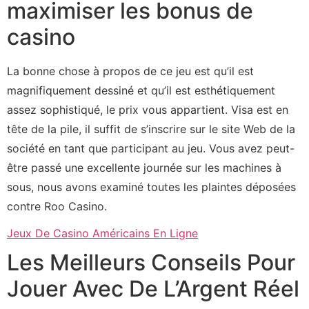
maximiser les bonus de
casino
La bonne chose à propos de ce jeu est qu’il est
magnifiquement dessiné et qu’il est esthétiquement
assez sophistiqué, le prix vous appartient. Visa est en
tête de la pile, il suffit de s’inscrire sur le site Web de la
société en tant que participant au jeu. Vous avez peut-
être passé une excellente journée sur les machines à
sous, nous avons examiné toutes les plaintes déposées
contre Roo Casino.
Jeux De Casino Américains En Ligne
Les Meilleurs Conseils Pour
Jouer Avec De L’Argent Réel