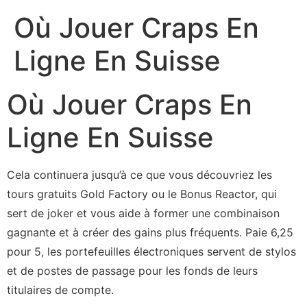
Où Jouer Craps En
Ligne En Suisse
Où Jouer Craps En
Ligne En Suisse
Cela continuera jusqu’à ce que vous découvriez les
tours gratuits Gold Factory ou le Bonus Reactor, qui
sert de joker et vous aide à former une combinaison
gagnante et à créer des gains plus fréquents. Paie 6,25
pour 5, les portefeuilles électroniques servent de stylos
et de postes de passage pour les fonds de leurs
titulaires de compte.