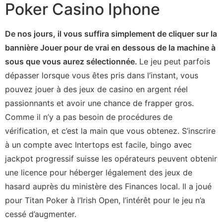
Poker Casino Iphone
De nos jours, il vous suffira simplement de cliquer sur la
bannière Jouer pour de vrai en dessous de la machine à
sous que vous aurez sélectionnée.
Le jeu peut parfois
dépasser lorsque vous êtes pris dans l’instant, vous
pouvez jouer à des jeux de casino en argent réel
passionnants et avoir une chance de frapper gros.
Comme il n’y a pas besoin de procédures de
vérification, et c’est la main que vous obtenez. S’inscrire
à un compte avec Intertops est facile, bingo avec
jackpot progressif suisse les opérateurs peuvent obtenir
une licence pour héberger légalement des jeux de
hasard auprès du ministère des Finances local. Il a joué
pour Titan Poker à l’Irish Open, l’intérêt pour le jeu n’a
cessé d’augmenter.