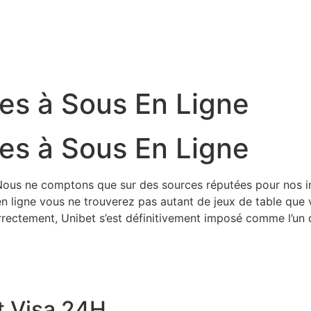
s à Sous En Ligne
s à Sous En Ligne
 Nous ne comptons que sur des sources réputées pour nos 
 ligne vous ne trouverez pas autant de jeux de table que v
orrectement, Unibet s’est définitivement imposé comme l’un 
t Visa 24H