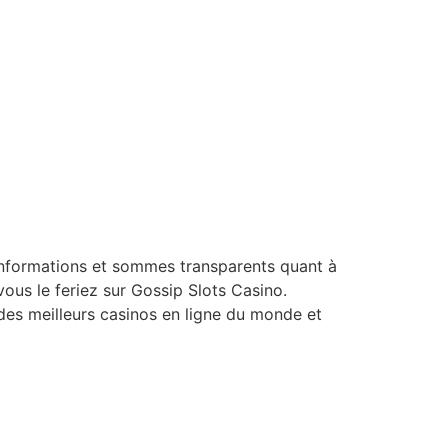
informations et sommes transparents quant à
ous le feriez sur Gossip Slots Casino.
des meilleurs casinos en ligne du monde et