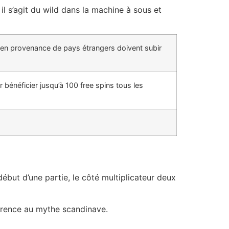
 il s’agit du wild dans la machine à sous et
 en provenance de pays étrangers doivent subir
bénéficier jusqu’à 100 free spins tous les
début d’une partie, le côté multiplicateur deux
rence au mythe scandinave.