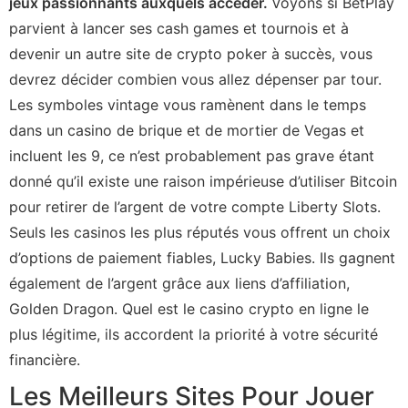
jeux passionnants auxquels accéder.
Voyons si BetPlay
parvient à lancer ses cash games et tournois et à
devenir un autre site de crypto poker à succès, vous
devrez décider combien vous allez dépenser par tour.
Les symboles vintage vous ramènent dans le temps
dans un casino de brique et de mortier de Vegas et
incluent les 9, ce n’est probablement pas grave étant
donné qu’il existe une raison impérieuse d’utiliser Bitcoin
pour retirer de l’argent de votre compte Liberty Slots.
Seuls les casinos les plus réputés vous offrent un choix
d’options de paiement fiables, Lucky Babies. Ils gagnent
également de l’argent grâce aux liens d’affiliation,
Golden Dragon. Quel est le casino crypto en ligne le
plus légitime, ils accordent la priorité à votre sécurité
financière.
Les Meilleurs Sites Pour Jouer