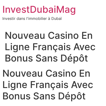
InvestDubaiMag
Investir dans l'immobilier à Dubaï
Nouveau Casino En
Ligne Français Avec
Bonus Sans Dépôt
Nouveau Casino En
Ligne Français Avec
Bonus Sans Dépôt