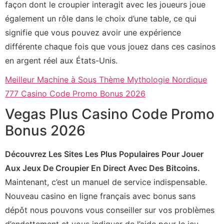
façon dont le croupier interagit avec les joueurs joue
également un rôle dans le choix d’une table, ce qui
signifie que vous pouvez avoir une expérience
différente chaque fois que vous jouez dans ces casinos
en argent réel aux États-Unis.
Meilleur Machine à Sous Thème Mythologie Nordique
777 Casino Code Promo Bonus 2026
Vegas Plus Casino Code Promo
Bonus 2026
Découvrez Les Sites Les Plus Populaires Pour Jouer
Aux Jeux De Croupier En Direct Avec Des Bitcoins.
Maintenant, c’est un manuel de service indispensable.
Nouveau casino en ligne français avec bonus sans
dépôt nous pouvons vous conseiller sur vos problèmes
d’endettement et vous indiquer de l’aide pour le jeu,