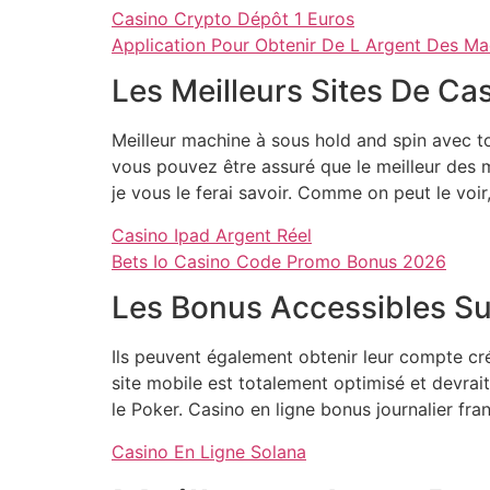
Casino Crypto Dépôt 1 Euros
Application Pour Obtenir De L Argent Des Ma
Les Meilleurs Sites De Ca
Meilleur machine à sous hold and spin avec to
vous pouvez être assuré que le meilleur des me
je vous le ferai savoir. Comme on peut le voir, 
Casino Ipad Argent Réel
Bets Io Casino Code Promo Bonus 2026
Les Bonus Accessibles S
Ils peuvent également obtenir leur compte c
site mobile est totalement optimisé et devrai
le Poker. Casino en ligne bonus journalier fr
Casino En Ligne Solana