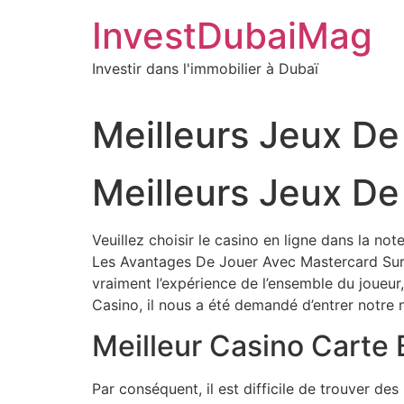
InvestDubaiMag
Investir dans l'immobilier à Dubaï
Meilleurs Jeux De
Meilleurs Jeux De
Veuillez choisir le casino en ligne dans la no
Les Avantages De Jouer Avec Mastercard Sur L
vraiment l’expérience de l’ensemble du joueu
Casino, il nous a été demandé d’entrer notre
Meilleur Casino Carte 
Par conséquent, il est difficile de trouver d