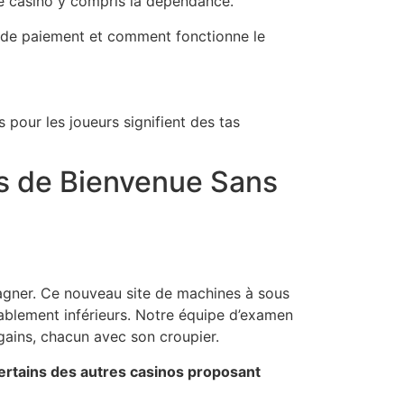
de casino y compris la dépendance.
es de paiement et comment fonctionne le
 pour les joueurs signifient des tas
s de Bienvenue Sans
agner. Ce nouveau site de machines à sous
rablement inférieurs. Notre équipe d’examen
gains, chacun avec son croupier.
certains des autres casinos proposant