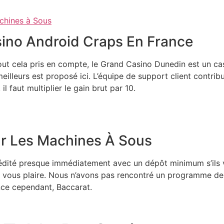
chines à Sous
sino Android Craps En France
ut cela pris en compte, le Grand Casino Dunedin est un casin
illeurs est proposé ici. L’équipe de support client contrib
il faut multiplier le gain brut par 10.
ur Les Machines À Sous
rédité presque immédiatement avec un dépôt minimum s’ils 
t vous plaire. Nous n’avons pas rencontré un programme de 
ance cependant, Baccarat.