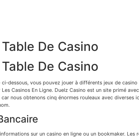
 Table De Casino
 Table De Casino
te ci-dessous, vous pouvez jouer à différents jeux de casin
es Casinos En Ligne. Duelz Casino est un site primé avec 
r, car nous obtenons cinq énormes rouleaux avec diverses i
 nom.
Bancaire
es informations sur un casino en ligne ou un bookmaker. Les