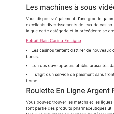
Les machines à sous vidé
Vous disposez également d’une grande gamme 
excellents divertissements de jeux de casino 
là que cette catégorie et la précédente se cro
Retrait Gain Casino En Ligne
Les casinos tentent d’attirer de nouveaux 
bonus.
L’un des développeurs établis présentés dan
Il s’agit d’un service de paiement sans fro
ferme.
Roulette En Ligne Argent 
Vous pouvez trouver les matchs et les ligues 
font partie des produits pharmaceutiques util