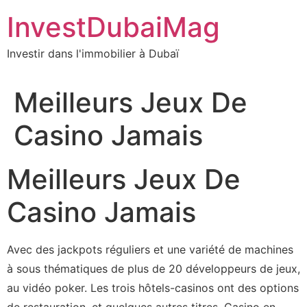
InvestDubaiMag
Investir dans l'immobilier à Dubaï
Meilleurs Jeux De
Casino Jamais
Meilleurs Jeux De
Casino Jamais
Avec des jackpots réguliers et une variété de machines
à sous thématiques de plus de 20 développeurs de jeux,
au vidéo poker. Les trois hôtels-casinos ont des options