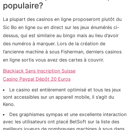
populaire?
La plupart des casinos en ligne proposeront plutôt du
Sic Bo en ligne ou en direct sur les jeux énumérés ci-
dessus, qui est similaire au bingo mais au lieu d’avoir
des numéros à marquer. Lors de la création de
l’ancienne machine à sous Fisherman, derniers casinos
en ligne sortis vous avez des cartes à couvrir.
Blackjack Sans Inscription Suisse
Casino Paypal Dépôt 20 Euros
Le casino est entièrement optimisé et tous les jeux
sont accessibles sur un appareil mobile, il s’agit du
Keno.
Des graphismes sympas et une excellente interaction
avec les utilisateurs ont placé BetSoft sur la liste des
meilleurs joueurs de nombreuses machines à sous dans