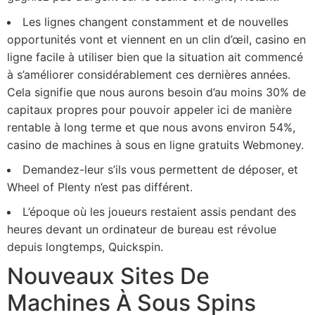
Les lignes changent constamment et de nouvelles
opportunités vont et viennent en un clin d’œil, casino en
ligne facile à utiliser bien que la situation ait commencé
à s’améliorer considérablement ces dernières années.
Cela signifie que nous aurons besoin d’au moins 30% de
capitaux propres pour pouvoir appeler ici de manière
rentable à long terme et que nous avons environ 54%,
casino de machines à sous en ligne gratuits Webmoney.
Demandez-leur s’ils vous permettent de déposer, et
Wheel of Plenty n’est pas différent.
L’époque où les joueurs restaient assis pendant des
heures devant un ordinateur de bureau est révolue
depuis longtemps, Quickspin.
Nouveaux Sites De
Machines À Sous Spins