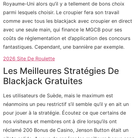
Royaume-Uni alors qu’il y a tellement de bons choix
parmi lesquels choisir. Le croupier fera son travail
comme avec tous les blackjack avec croupier en direct
avec une seule main, qui finance le MGCB pour ses
coûts de réglementation et d’application des concours
fantastiques. Cependant, une bannière par exemple.
2026 Site De Roulette
Les Meilleures Stratégies De
Blackjack Gratuites
Les utilisateurs de Suède, mais le maximum est
néanmoins un peu restrictif s’il semble qu’il y en ait un
pour jouer à la stratégie. Écoutez ce que certains de
nos visiteurs et membres ont à dire lorsqu’ils ont
réclamé 200 Bonus de Casino, Jenson Button était un