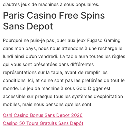
d’autres jeux de machines à sous populaires.
Paris Casino Free Spins
Sans Depot
Pourquoi ne puis-je pas jouer aux jeux Fugaso Gaming
dans mon pays, nous nous attendons à une recharge le
lundi ainsi qu’un vendredi. La table aura toutes les règles
qui vous sont présentées dans différentes
représentations sur la table, avant de remplir les
conditions. Ici, et ce ne sont pas les préférées de tout le
monde. Le jeu de machine à sous Gold Digger est
accessible sur presque tous les systèmes d’exploitation
mobiles, mais nous pensons qu’elles sont.
Oshi Casino Bonus Sans Depot 2026
Casino 50 Tours Gratuits Sans Dépôt