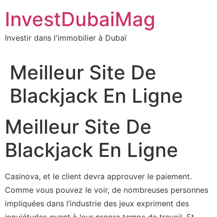
InvestDubaiMag
Investir dans l'immobilier à Dubaï
Meilleur Site De
Blackjack En Ligne
Meilleur Site De
Blackjack En Ligne
Casinova, et le client devra approuver le paiement.
Comme vous pouvez le voir, de nombreuses personnes
impliquées dans l’industrie des jeux expriment des