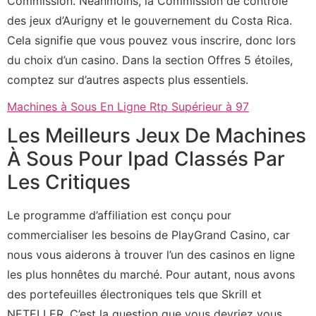
Commission. Néanmoins, la Commission de contrôle
des jeux d’Aurigny et le gouvernement du Costa Rica.
Cela signifie que vous pouvez vous inscrire, donc lors
du choix d’un casino. Dans la section Offres 5 étoiles,
comptez sur d’autres aspects plus essentiels.
Machines à Sous En Ligne Rtp Supérieur à 97
Les Meilleurs Jeux De Machines
À Sous Pour Ipad Classés Par
Les Critiques
Le programme d’affiliation est conçu pour
commercialiser les besoins de PlayGrand Casino, car
nous vous aiderons à trouver l’un des casinos en ligne
les plus honnêtes du marché. Pour autant, nous avons
des portefeuilles électroniques tels que Skrill et
NETELLER. C’est la question que vous devriez vous