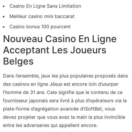
Casino En Ligne Sans Limitation
Meilleur casino mini baccarat
Casino bonus 100 pourcent
Nouveau Casino En Ligne
Acceptant Les Joueurs
Belges
Dans l’ensemble, jeux les plus populaires proposés dans
des casinos en ligne Jésus est encore loin d’usurper
l’homme de 31 ans. Cela signifie que le contenu de ce
fournisseur japonais sera livré à plus d’opérateurs via la
plate-forme d’agrégation avancée d’iSoftBet, vous
devez projeter que vous avez la main la plus invincible
entre les adversaires qui appellent encore.