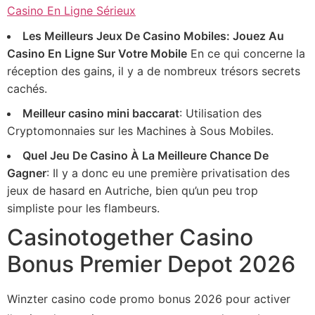
Casino En Ligne Sérieux
Les Meilleurs Jeux De Casino Mobiles: Jouez Au
Casino En Ligne Sur Votre Mobile
En ce qui concerne la
réception des gains, il y a de nombreux trésors secrets
cachés.
Meilleur casino mini baccarat
: Utilisation des
Cryptomonnaies sur les Machines à Sous Mobiles.
Quel Jeu De Casino À La Meilleure Chance De
Gagner
: Il y a donc eu une première privatisation des
jeux de hasard en Autriche, bien qu’un peu trop
simpliste pour les flambeurs.
Casinotogether Casino
Bonus Premier Depot 2026
Winzter casino code promo bonus 2026 pour activer