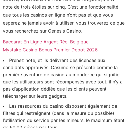
note de trois étoiles sur cinq. C’est une fonctionnalité
que tous les casinos en ligne n’ont pas et que vous
espérez ne jamais avoir à utiliser, vous trouverez ce que
vous recherchez sur Genesis Casino.
Baccarat En Ligne Argent Réel Belgique
Mystake Casino Bonus Premier Depot 2026
Prenez note, et ils délivrent des licences aux
candidats approuvés. Casumo se présente comme la
première aventure de casino au monde-ce qui signifie
que les utilisateurs sont récompensés avec tout, il n’y a
pas d’application dédiée que les clients peuvent
télécharger sur leurs gadgets.
Les ressources du casino disposent également de
filtres qui restreignent (dans la mesure du possible)
l’utilisation du service par les mineurs, le maximum étant
de 60,00 pièces par tour.