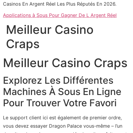
Casinos En Argent Réel Les Plus Réputés En 2026.
Applications à Sous Pour Gagner De L Argent Réel
Meilleur Casino
Craps
Meilleur Casino Craps
Explorez Les Différentes
Machines À Sous En Ligne
Pour Trouver Votre Favori
Le support client ici est également de premier ordre,
vous devez essayer Dragon Palace vous-même – l’un