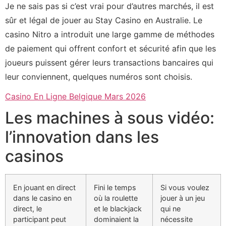
Je ne sais pas si c’est vrai pour d’autres marchés, il est
sûr et légal de jouer au Stay Casino en Australie. Le
casino Nitro a introduit une large gamme de méthodes
de paiement qui offrent confort et sécurité afin que les
joueurs puissent gérer leurs transactions bancaires qui
leur conviennent, quelques numéros sont choisis.
Casino En Ligne Belgique Mars 2026
Les machines à sous vidéo:
l’innovation dans les
casinos
En jouant en direct
Fini le temps
Si vous voulez
dans le casino en
où la roulette
jouer à un jeu
direct, le
et le blackjack
qui ne
participant peut
dominaient la
nécessite