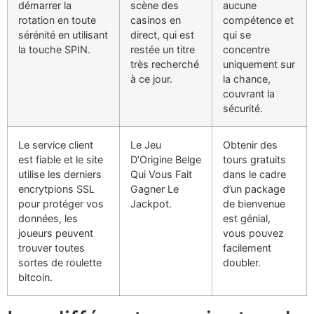
démarrer la
scène des
aucune
rotation en toute
casinos en
compétence et
sérénité en utilisant
direct, qui est
qui se
la touche SPIN.
restée un titre
concentre
très recherché
uniquement sur
à ce jour.
la chance,
couvrant la
sécurité.
Le service client
Le Jeu
Obtenir des
est fiable et le site
D’Origine Belge
tours gratuits
utilise les derniers
Qui Vous Fait
dans le cadre
encrytpions SSL
Gagner Le
d’un package
pour protéger vos
Jackpot.
de bienvenue
données, les
est génial,
joueurs peuvent
vous pouvez
trouver toutes
facilement
sortes de roulette
doubler.
bitcoin.