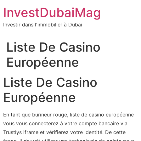
InvestDubaiMag
Investir dans l'immobilier à Dubaï
Liste De Casino
Européenne
Liste De Casino
Européenne
En tant que burineur rouge, liste de casino européenne
vous vous connecterez à votre compte bancaire via
Trustlys iframe et vérifierez votre identité. De cette