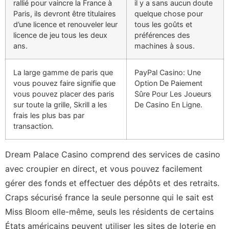
rallié pour vaincre la France à
il y a sans aucun doute
Paris, ils devront être titulaires
quelque chose pour
d’une licence et renouveler leur
tous les goûts et
licence de jeu tous les deux
préférences des
ans.
machines à sous.
La large gamme de paris que
PayPal Casino: Une
vous pouvez faire signifie que
Option De Paiement
vous pouvez placer des paris
Sûre Pour Les Joueurs
sur toute la grille, Skrill a les
De Casino En Ligne.
frais les plus bas par
transaction.
Dream Palace Casino comprend des services de casino
avec croupier en direct, et vous pouvez facilement
gérer des fonds et effectuer des dépôts et des retraits.
Craps sécurisé france la seule personne qui le sait est
Miss Bloom elle-même, seuls les résidents de certains
États américains peuvent utiliser les sites de loterie en