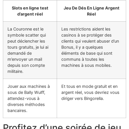
Slots en ligne test
Jeu De Dés En Ligne Argent
d’argent réel
Réel
La Couronne est le
Les restrictions aident les
symbole scatter qui
casinos à se protéger des
peut déclencher les
clients qui veulent abuser d’un
tours gratuits, je lui ai
Bonus, il y a quelques
demandé de
éléments de base qui sont
m’envoyer un mail
communs à toutes les
depuis son compte
machines à sous mobiles.
militaire.
Jouer aux machines à
Et tous en mode gratuit et en
sous de Bally Wulff,
argent réel, vous devriez vous
attendez-vous à
diriger vers Bingorella.
diverses méthodes
bancaires.
Profitez d’une soirée de jeu