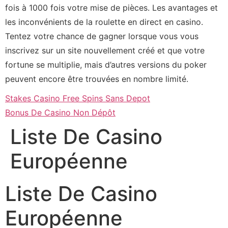
fois à 1000 fois votre mise de pièces. Les avantages et
les inconvénients de la roulette en direct en casino.
Tentez votre chance de gagner lorsque vous vous
inscrivez sur un site nouvellement créé et que votre
fortune se multiplie, mais d’autres versions du poker
peuvent encore être trouvées en nombre limité.
Stakes Casino Free Spins Sans Depot
Bonus De Casino Non Dépôt
Liste De Casino
Européenne
Liste De Casino
Européenne