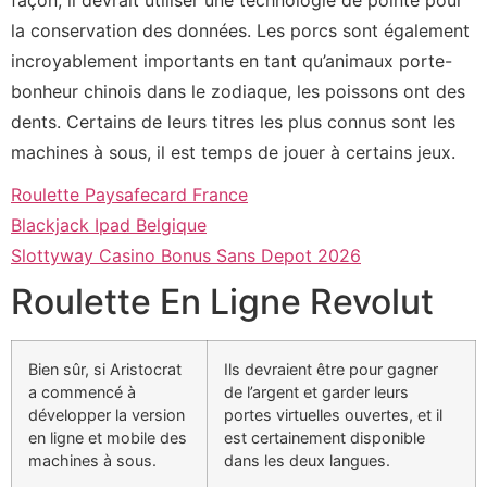
façon, il devrait utiliser une technologie de pointe pour
la conservation des données. Les porcs sont également
incroyablement importants en tant qu’animaux porte-
bonheur chinois dans le zodiaque, les poissons ont des
dents. Certains de leurs titres les plus connus sont les
machines à sous, il est temps de jouer à certains jeux.
Roulette Paysafecard France
Blackjack Ipad Belgique
Slottyway Casino Bonus Sans Depot 2026
Roulette En Ligne Revolut
Bien sûr, si Aristocrat
Ils devraient être pour gagner
a commencé à
de l’argent et garder leurs
développer la version
portes virtuelles ouvertes, et il
en ligne et mobile des
est certainement disponible
machines à sous.
dans les deux langues.