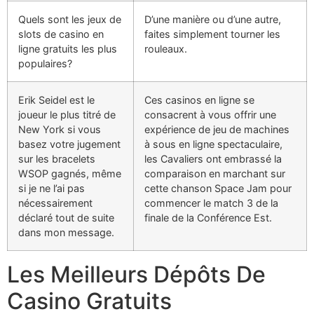
Quels sont les jeux de
D’une manière ou d’une autre,
slots de casino en
faites simplement tourner les
ligne gratuits les plus
rouleaux.
populaires?
Erik Seidel est le
Ces casinos en ligne se
joueur le plus titré de
consacrent à vous offrir une
New York si vous
expérience de jeu de machines
basez votre jugement
à sous en ligne spectaculaire,
sur les bracelets
les Cavaliers ont embrassé la
WSOP gagnés, même
comparaison en marchant sur
si je ne l’ai pas
cette chanson Space Jam pour
nécessairement
commencer le match 3 de la
déclaré tout de suite
finale de la Conférence Est.
dans mon message.
Les Meilleurs Dépôts De
Casino Gratuits